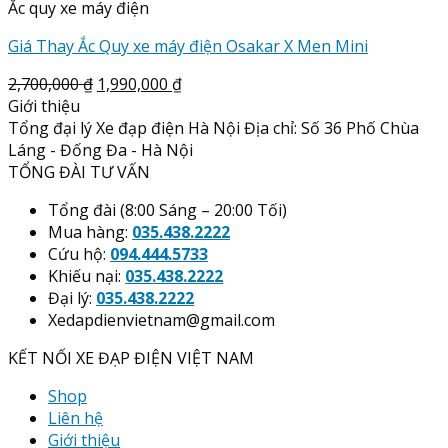
Ắc quy xe máy điện
Giá Thay Ắc Quy xe máy điện Osakar X Men Mini
2,700,000
₫
1,990,000
₫
Giới thiệu
Tổng đại lý Xe đạp điện Hà Nội Địa chỉ: Số 36 Phố Chùa
Láng - Đống Đa - Hà Nội
TỔNG ĐÀI TƯ VẤN
Tổng đài (8:00 Sáng – 20:00 Tối)
Mua hàng:
035.438.2222
Cứu hộ:
094.444.5733
Khiếu nại:
035.438.2222
Đại lý:
035.438.2222
Xedapdienvietnam@gmail.com
KẾT NỐI XE ĐẠP ĐIỆN VIỆT NAM
Shop
Liên hệ
Giới thiệu