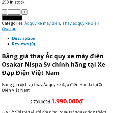
298 in stock
Giá
Thay
Add to cart
Ắc
Categories:
Ắc quy xe máy điện
,
Thay ắc quy xe điện
Quy
Osakar
xe
Description
máy
Reviews (0)
điện
Osakar
Bảng giá thay Ắc quy xe máy điện
Nispa
Sv
Osakar Nispa Sv chính hãng tại Xe
quantity
Đạp Điện Việt Nam
Bảng giá dịch vụ thay Ắc quy xe đạp điện Honda tại Xe
Điện Việt Nam:
1.990.000₫
2.700.000₫
Lưu ý: Giá trên là giá đổi bình, thay tại nhà không thêm