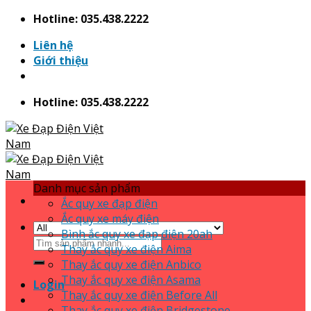
Skip
Hotline: 035.438.2222
to
Liên hệ
content
Giới thiệu
Hotline: 035.438.2222
Danh mục sản phẩm
Ắc quy xe đạp điện
Ắc quy xe máy điện
Bình ắc quy xe đạp điện 20ah
Search
Thay ắc quy xe điện Aima
for:
Thay ắc quy xe điện Anbico
Thay ắc quy xe điện Asama
Login
Thay ắc quy xe điện Before All
Thay ắc quy xe điện Bridgestone