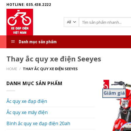
Skip
HOTLINE: 035.438.2222
to
content
Search
for:
Danh mục sản phẩm
Thay ắc quy xe điện Seeyes
HOME
/
THAY ẮC QUY XE ĐIỆN SEEYES
DANH MỤC SẢN PHẨM
Giảm giá
Ắc quy xe đạp điện
Ắc quy xe máy điện
Bình ắc quy xe đạp điện 20ah