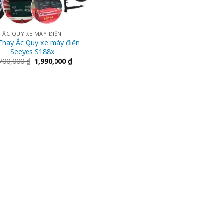
ẮC QUY XE MÁY ĐIỆN
Thay Ắc Quy xe máy điện
Seeyes S188x
700,000
₫
1,990,000
₫