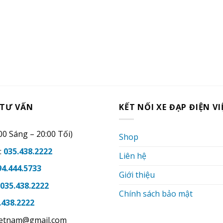
 TƯ VẤN
KẾT NỐI XE ĐẠP ĐIỆN V
00 Sáng – 20:00 Tối)
Shop
:
035.438.2222
Liên hệ
94.444.5733
Giới thiệu
035.438.2222
Chính sách bảo mật
.438.2222
ietnam@gmail.com