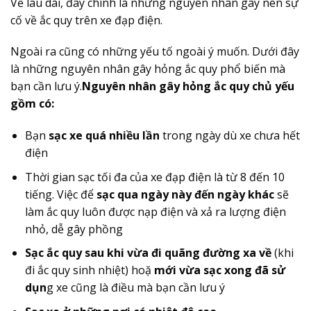
Về lâu dài, đây chính là những nguyên nhân gây nên sự
cố về ắc quy trên xe đạp điện.
Ngoài ra cũng có những yếu tố ngoài ý muốn. Dưới đây
là những nguyên nhân gây hỏng ắc quy phổ biến mà
bạn cần lưu ý.
Nguyên nhân gây hỏng ắc quy chủ yếu
gồm có:
Bạn
sạc xe quá nhiều lần
trong ngày dù xe chưa hết
điện
Thời gian sạc tối đa của xe đạp điện là từ 8 đến 10
tiếng. Việc để
sạc qua ngày này đến ngày khác
sẽ
làm ắc quy luôn được nạp điện và xả ra lượng điện
nhỏ, dễ gây phồng
Sạc ắc quy sau khi vừa đi quãng đường xa về
(khi
đi ắc quy sinh nhiệt) hoặ
mới vừa sạc xong đã sử
dụn
g xe cũng là điều mà bạn cần lưu ý