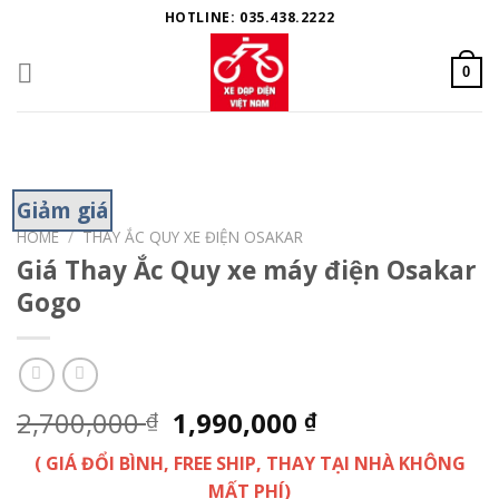
Skip
HOTLINE: 035.438.2222
to
content
0
Giảm giá
HOME
/
THAY ẮC QUY XE ĐIỆN OSAKAR
Giá Thay Ắc Quy xe máy điện Osakar
Gogo
2,700,000
1,990,000
₫
₫
( GIÁ ĐỔI BÌNH, FREE SHIP, THAY TẠI NHÀ KHÔNG
MẤT PHÍ)