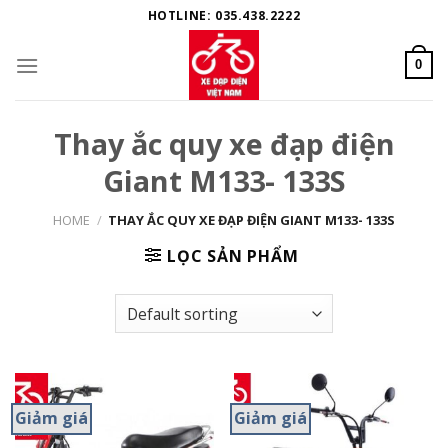
Skip
HOTLINE: 035.438.2222
to
content
0
Thay ắc quy xe đạp điện
Giant M133- 133S
HOME
/
THAY ẮC QUY XE ĐẠP ĐIỆN GIANT M133- 133S
LỌC SẢN PHẨM
Giảm giá
Giảm giá