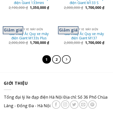
điện Giant 133mini
điện Giant M133 S
2,100,000
₫
1,350,000
₫
2,000,000
₫
1,700,000
₫
Giảm giá
Giảm giá
ẮC QUY XE MÁY ĐIỆN
ẮC QUY XE MÁY ĐIỆN
Giá Thay Ắc Quy xe máy
Giá Thay Ắc Quy xe máy
điện Giant M133s Plus
điện Giant M137
2,000,000
₫
1,700,000
₫
2,000,000
₫
1,700,000
₫
1
2
GIỚI THIỆU
Tổng đại lý Xe đạp điện Hà Nội Địa chỉ: Số 36 Phố Chùa
Láng - Đống Đa - Hà Nội