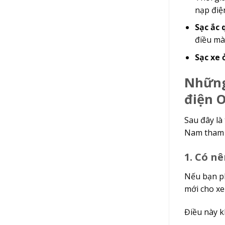
nạp điệ
Sạc ắc 
điều mà
Sạc xe 
Những
điện 
Sau đây là
Nam tham 
1. Có 
Nếu bạn p
mới cho x
Điều này k