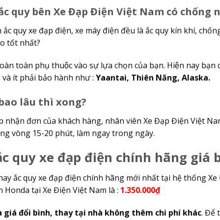
 ắc quy bên Xe Đạp Điện Việt Nam có chống 
h ắc quy xe đạp điện, xe máy điện đều là ắc quy kín khí, chố
̀o tốt nhất?
hoàn toàn phụ thuộc vào sự lựa chọn của bạn. Hiện nay bạ
 và ít phải bảo hành như :
Yaantai, Thiên Năng, Alaska.
bao lâu thì xong?
ếp nhận đơn của khách hàng, nhân viên Xe Đạp Điện Việt Nam 
rong vòng 15-20 phút, làm ngay trong ngày.
c quy xe đạp điện chính hãng giá 
hay ắc quy xe đạp điện chính hãng mới nhất tại hệ thống Xe Đ
n Honda tại Xe Điện Việt Nam là :
1.350.000₫
à giá đổi bình, thay tại nhà không thêm chi phí khác
. Để