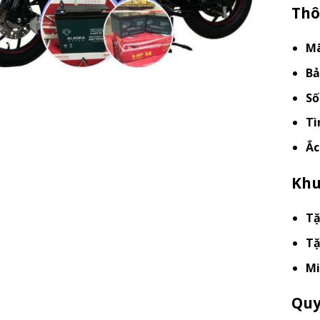
Thô
Mã
Bả
Số
Tì
Ắc
Khu
Tặ
Tặ
Mi
Quy