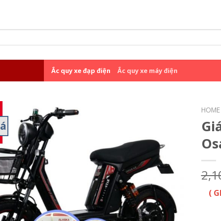
Ắc quy xe đạp điện
Ắc quy xe máy điện
HOME
Gi
iá
Os
2,1
( 