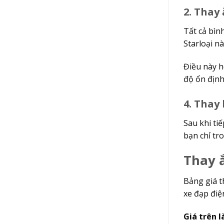
2. Thay
Tất cả bìn
Starloại na
Điều này 
độ ổn định
4. Thay 
Sau khi ti
bạn chỉ t
Thay ắ
Bảng giá t
xe đạp điệ
Giá trên l