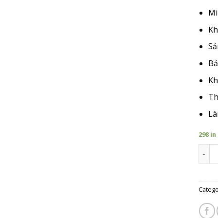
Mi
Kh
Sả
Bả
Kh
Th
Là
298 in
Giá T
Catego