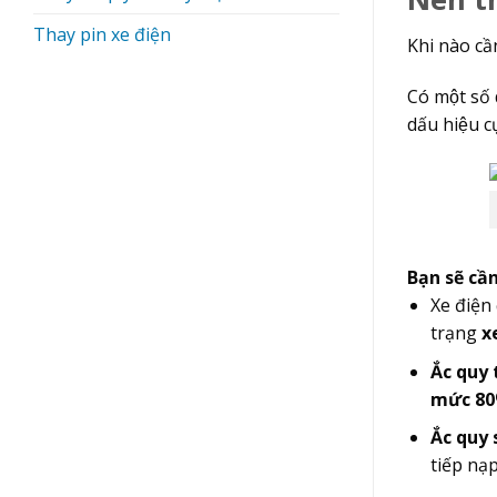
Thay pin xe điện
Khi nào cầ
Có một số
dấu hiệu cu
Bạn sẽ câ
Xe điện
trạng
x
Ắc quy 
mức 8
Ắc quy 
tiếp na