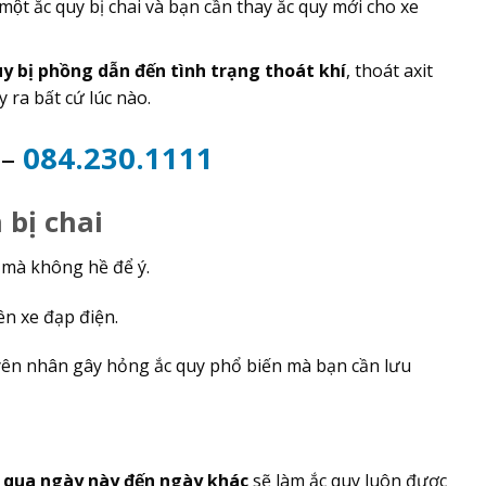
a một ắc quy bị chai và bạn cần thay ắc quy mới cho xe
y bị phồng dẫn đến tình trạng thoát khí
, thoát axit
ra bất cứ lúc nào.
2
–
084.230.1111
bị chai
 mà không hề để ý.
rên xe đạp điện.
uyên nhân gây hỏng ắc quy phổ biến mà bạn cần lưu
 qua ngày này đến ngày khác
sẽ làm ắc quy luôn được