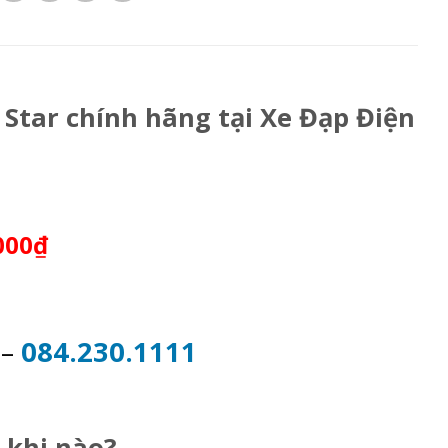
 Star chính hãng tại Xe Đạp Điện
000₫
2
–
084.230.1111
khi nào?