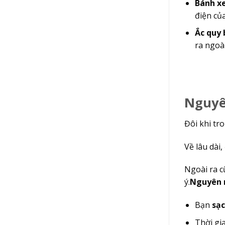
Bánh xe
điện của
Ắc quy b
ra ngoài.
Nguyên
Đôi khi tron
Về lâu dà
Ngoài ra c
ý.
Nguyên nh
Bạn
sạc
Thời gia