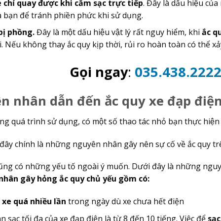
 chỉ quay được khi cắm sạc trực tiếp
. Đây là dấu hiệu củ
 bạn để tránh phiền phức khi sử dụng.
ị phồng.
Đây là một dấu hiệu vật lý rất nguy hiểm, khi
ắc qu
 Nếu không thay ắc quy kịp thời, rủi ro hoàn toàn có thể xảy 
Gọi ngay
:
035.438.222
 nhân dẫn đến ắc quy xe đạp điện 
g quá trình sử dụng, có một số thao tác nhỏ bạn thực hiện
i, đây chính là những nguyên nhân gây nên sự cố về ắc quy t
ũng có những yếu tố ngoài ý muốn. Dưới đây là những ng
ân gây hỏng ắc quy chủ yếu gồm có:
 xe quá nhiều lần
trong ngày dù xe chưa hết điện
n sạc tối đa của xe đạp điện là từ 8 đến 10 tiếng. Việc để
sạc