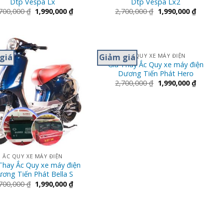
Dtp Vespa Lx
Dtp Vespa Lx2
700,000
₫
1,990,000
₫
2,700,000
₫
1,990,000
₫
giá
Giảm giá
ẮC QUY XE MÁY ĐIỆN
Giá Thay Ắc Quy xe máy điện
Dương Tiến Phát Hero
2,700,000
₫
1,990,000
₫
ẮC QUY XE MÁY ĐIỆN
Thay Ắc Quy xe máy điện
ơng Tiến Phát Bella S
700,000
₫
1,990,000
₫