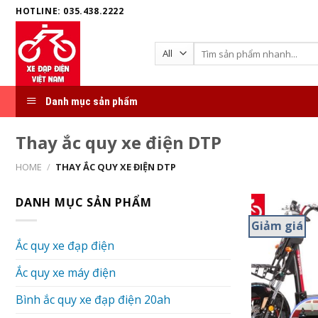
Skip
HOTLINE: 035.438.2222
to
content
Search
for:
Danh mục sản phẩm
Thay ắc quy xe điện DTP
HOME
/
THAY ẮC QUY XE ĐIỆN DTP
DANH MỤC SẢN PHẨM
Giảm giá
Ắc quy xe đạp điện
Ắc quy xe máy điện
Bình ắc quy xe đạp điện 20ah