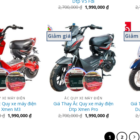
Dtp V5 Fdi
2,700,000
₫
1,990,000
₫
2,
Giảm giá
Giảm 
 XE MÁY ĐIỆN
ẮC QUY XE MÁY ĐIỆN
c Quy xe máy điện
Giá Thay Ắc Quy xe máy điện
Giá 
 Xmen M3
Dtp Xmen Pro
Dư
0
₫
1,990,000
₫
2,700,000
₫
1,990,000
₫
2,
1
2