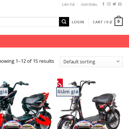
Liên hệ
Giới thiệu
LOGIN
CART /
0
₫
0
howing 1–12 of 15 results
giá
Giảm giá