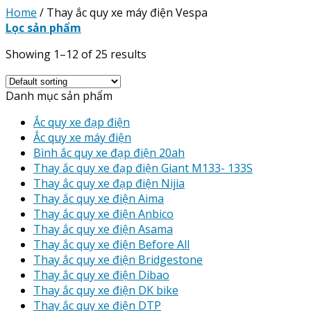
Home
/
Thay ắc quy xe máy điện Vespa
Lọc sản phẩm
Showing 1–12 of 25 results
Danh mục sản phẩm
Ắc quy xe đạp điện
Ắc quy xe máy điện
Bình ắc quy xe đạp điện 20ah
Thay ắc quy xe đạp điện Giant M133- 133S
Thay ắc quy xe đạp điện Nijia
Thay ắc quy xe điện Aima
Thay ắc quy xe điện Anbico
Thay ắc quy xe điện Asama
Thay ắc quy xe điện Before All
Thay ắc quy xe điện Bridgestone
Thay ắc quy xe điện Dibao
Thay ắc quy xe điện DK bike
Thay ắc quy xe điện DTP