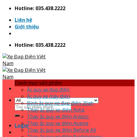
Skip
Hotline: 035.438.2222
to
Liên hệ
content
Giới thiệu
Hotline: 035.438.2222
Danh mục sản phẩm
Ắc quy xe đạp điện
Ắc quy xe máy điện
Bình ắc quy xe đạp điện 20ah
Search
Thay ắc quy xe điện Aima
for:
Thay ắc quy xe điện Anbico
Thay ắc quy xe điện Asama
Login
Thay ắc quy xe điện Before All
Thay ắc quy xe điện Bridgestone