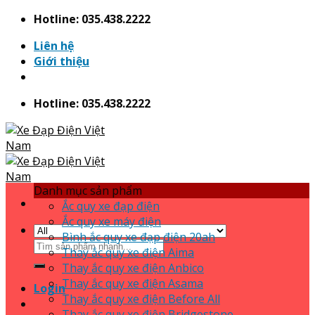
Skip
Hotline: 035.438.2222
to
Liên hệ
content
Giới thiệu
Hotline: 035.438.2222
Danh mục sản phẩm
Ắc quy xe đạp điện
Ắc quy xe máy điện
Bình ắc quy xe đạp điện 20ah
Search
Thay ắc quy xe điện Aima
for:
Thay ắc quy xe điện Anbico
Thay ắc quy xe điện Asama
Login
Thay ắc quy xe điện Before All
Thay ắc quy xe điện Bridgestone