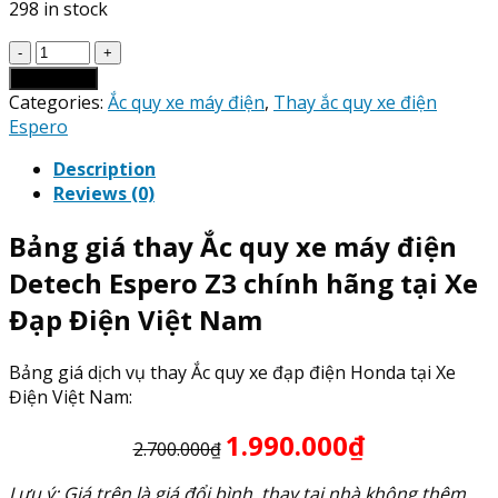
298 in stock
Giá
Thay
Add to cart
Ắc
Categories:
Ắc quy xe máy điện
,
Thay ắc quy xe điện
Quy
Espero
xe
Description
máy
Reviews (0)
điện
Detech
Bảng giá thay Ắc quy xe máy điện
Espero
Z3
Detech Espero Z3 chính hãng tại Xe
quantity
Đạp Điện Việt Nam
Bảng giá dịch vụ thay Ắc quy xe đạp điện Honda tại Xe
Điện Việt Nam:
1.990.000₫
2.700.000₫
Lưu ý: Giá trên là giá đổi bình, thay tại nhà không thêm