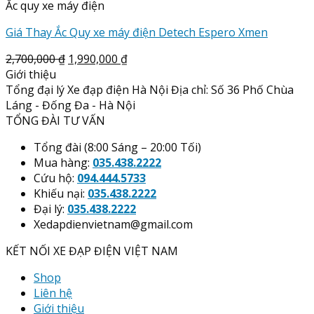
Ắc quy xe máy điện
Giá Thay Ắc Quy xe máy điện Detech Espero Xmen
2,700,000
₫
1,990,000
₫
Giới thiệu
Tổng đại lý Xe đạp điện Hà Nội Địa chỉ: Số 36 Phố Chùa
Láng - Đống Đa - Hà Nội
TỔNG ĐÀI TƯ VẤN
Tổng đài (8:00 Sáng – 20:00 Tối)
Mua hàng:
035.438.2222
Cứu hộ:
094.444.5733
Khiếu nại:
035.438.2222
Đại lý:
035.438.2222
Xedapdienvietnam@gmail.com
KẾT NỐI XE ĐẠP ĐIỆN VIỆT NAM
Shop
Liên hệ
Giới thiệu