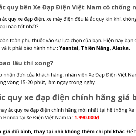
 ắc quy bên Xe Đạp Điện Việt Nam có chống 
h ắc quy xe đạp điện, xe máy điện đều là ắc quy kín khí, ch
̣i nào tốt nhất?
hoàn toàn phụ thuộc vào sự lựa chọn của bạn. Hiện nay bạ
 và ít phải bảo hành như :
Yaantai, Thiên Năng, Alaska.
bao lâu thì xong?
ếp nhận đơn của khách hàng, nhân viên Xe Đạp Điện Việt Nam 
rong vòng 15-20 phút, làm ngay trong ngày.
c quy xe đạp điện chính hãng giá 
hay ắc quy xe đạp điện chính hãng mới nhất tại hệ thống Xe Đ
n Honda tại Xe Điện Việt Nam là :
1.990.000₫
à giá đổi bình, thay tại nhà không thêm chi phí khác
. Để