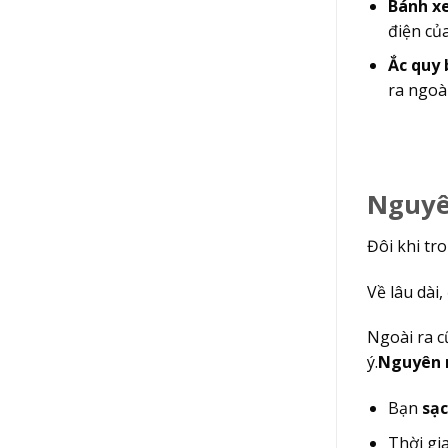
Bánh xe
điện của
Ắc quy b
ra ngoài.
Nguyên
Đôi khi tron
Về lâu dà
Ngoài ra c
ý.
Nguyên nh
Bạn
sạc
Thời gia