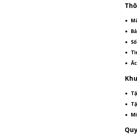
Thô
Mã
Bả
Số
Tì
Ắc
Khu
Tặ
Tặ
Mi
Quy