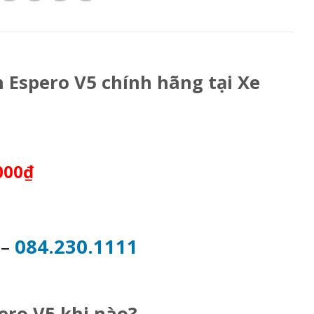
 Espero V5 chính hãng tại Xe
000₫
2
–
084.230.1111
ro V5 khi nào?