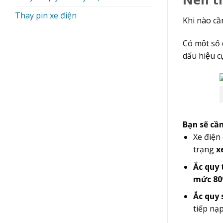
Thay pin xe điện
Khi nào cầ
Có một số
dấu hiệu cu
Bạn sẽ câ
Xe điện
trạng
x
Ắc quy 
mức 8
Ắc quy 
tiếp na