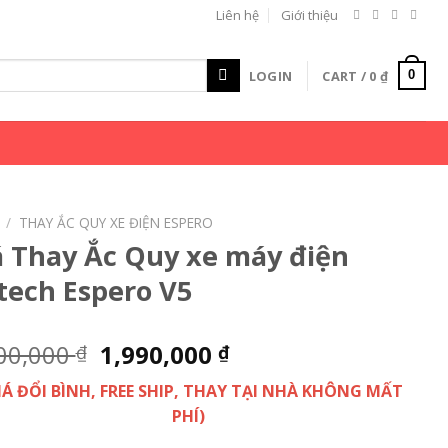
Liên hệ
Giới thiệu
LOGIN
CART /
0
₫
0
/
THAY ẮC QUY XE ĐIỆN ESPERO
á Thay Ắc Quy xe máy điện
tech Espero V5
00,000
1,990,000
₫
₫
GIÁ ĐỔI BÌNH, FREE SHIP, THAY TẠI NHÀ KHÔNG MẤT
PHÍ)