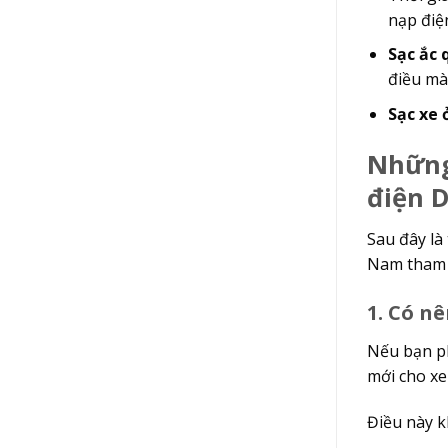
nạp điệ
Sạc ắc 
điều mà
Sạc xe 
Những
điện 
Sau đây là
Nam tham 
1. Có 
Nếu bạn p
mới cho x
Điều này k