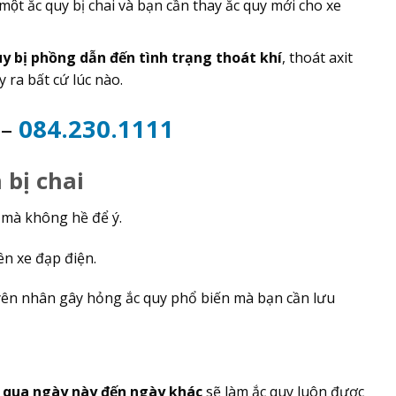
a một ắc quy bị chai và bạn cần thay ắc quy mới cho xe
y bị phồng dẫn đến tình trạng thoát khí
, thoát axit
ra bất cứ lúc nào.
2
–
084.230.1111
bị chai
 mà không hề để ý.
rên xe đạp điện.
uyên nhân gây hỏng ắc quy phổ biến mà bạn cần lưu
 qua ngày này đến ngày khác
sẽ làm ắc quy luôn được