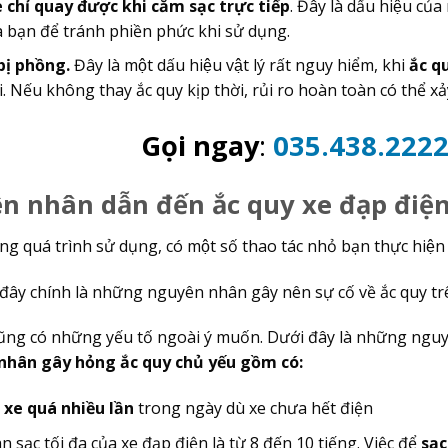
 chỉ quay được khi cắm sạc trực tiếp
. Đây là dấu hiệu củ
 bạn để tránh phiền phức khi sử dụng.
ị phồng.
Đây là một dấu hiệu vật lý rất nguy hiểm, khi
ắc qu
 Nếu không thay ắc quy kịp thời, rủi ro hoàn toàn có thể xảy 
Gọi ngay
:
035.438.222
 nhân dẫn đến ắc quy xe đạp điện 
g quá trình sử dụng, có một số thao tác nhỏ bạn thực hiện
i, đây chính là những nguyên nhân gây nên sự cố về ắc quy t
ũng có những yếu tố ngoài ý muốn. Dưới đây là những ng
ân gây hỏng ắc quy chủ yếu gồm có:
 xe quá nhiều lần
trong ngày dù xe chưa hết điện
n sạc tối đa của xe đạp điện là từ 8 đến 10 tiếng. Việc để
sạc