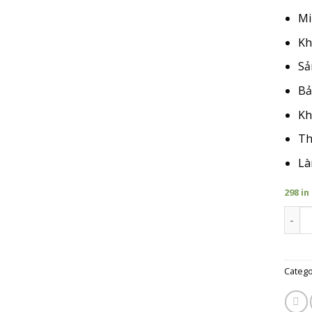
Mi
Kh
Sả
Bả
Kh
Th
Là
298 in
Giá T
Catego