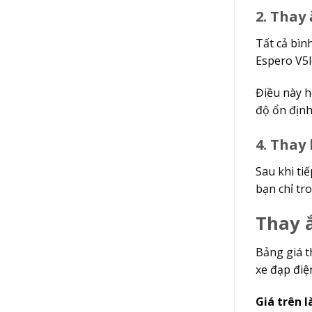
2. Thay
Tất cả bìn
Espero V5loa
Điều này 
độ ổn định
4. Thay 
Sau khi ti
bạn chỉ t
Thay ắ
Bảng giá t
xe đạp điệ
Giá trên l