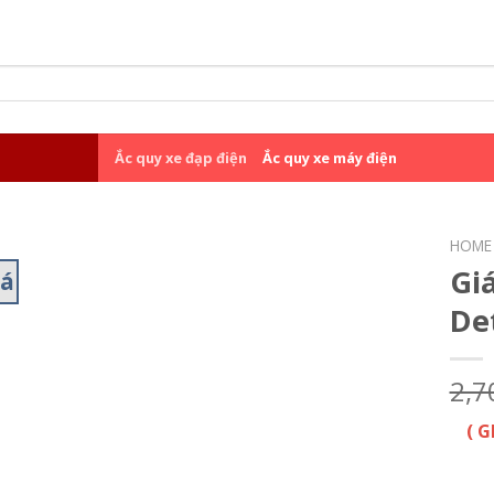
Ắc quy xe đạp điện
Ắc quy xe máy điện
HOME
Gi
iá
De
2,7
( 