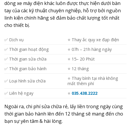
dòng xe máy điện khác luôn được thực hiện dưới bàn
tay của các kỹ thuật chuyên nghiệp, hỗ trợ bởi nguồn
linh kiện chính hãng sẽ đảm bảo chất lượng tốt nhất
cho thiết bị.
✅ Dịch vụ
⭐️ Thay ắc quy xe đạp điện
✅ Thời gian hoạt động
⭐️ 07h – 21h hàng ngày
✅ Thời gian sửa chữa
⭐️ 15– 20 Phút
✅ Thời gian bảo hành
⭐️ 12 tháng
⭐️ Thay bình tại nhà không
✅ Loại hình sửa chữa
mất thêm phí
✅ Liên hệ ngay
⭐️
035.438.2222
Ngoài ra, chi phí sửa chữa rẻ, lấy liền trong ngày cùng
thời gian bảo hành lên đến 12 tháng sẽ mang đến cho
bạn sự yên tâm & hài lòng.