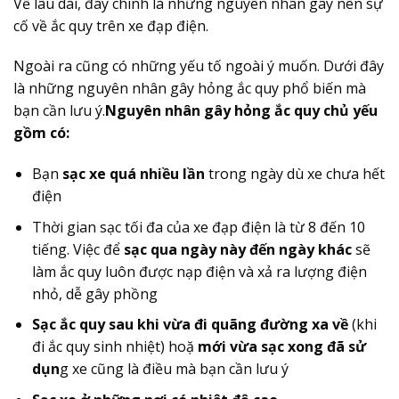
Về lâu dài, đây chính là những nguyên nhân gây nên sự
cố về ắc quy trên xe đạp điện.
Ngoài ra cũng có những yếu tố ngoài ý muốn. Dưới đây
là những nguyên nhân gây hỏng ắc quy phổ biến mà
bạn cần lưu ý.
Nguyên nhân gây hỏng ắc quy chủ yếu
gồm có:
Bạn
sạc xe quá nhiều lần
trong ngày dù xe chưa hết
điện
Thời gian sạc tối đa của xe đạp điện là từ 8 đến 10
tiếng. Việc để
sạc qua ngày này đến ngày khác
sẽ
làm ắc quy luôn được nạp điện và xả ra lượng điện
nhỏ, dễ gây phồng
Sạc ắc quy sau khi vừa đi quãng đường xa về
(khi
đi ắc quy sinh nhiệt) hoặ
mới vừa sạc xong đã sử
dụn
g xe cũng là điều mà bạn cần lưu ý