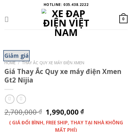
Skip
HOTLINE: 035.438.2222
to
content
0
Giảm giá
HOME
/
THAY ẮC QUY XE MÁY ĐIỆN XMEN
Giá Thay Ắc Quy xe máy điện Xmen
Gt2 Nijia
2,700,000
1,990,000
₫
₫
( GIÁ ĐỔI BÌNH, FREE SHIP, THAY TẠI NHÀ KHÔNG
MẤT PHÍ)