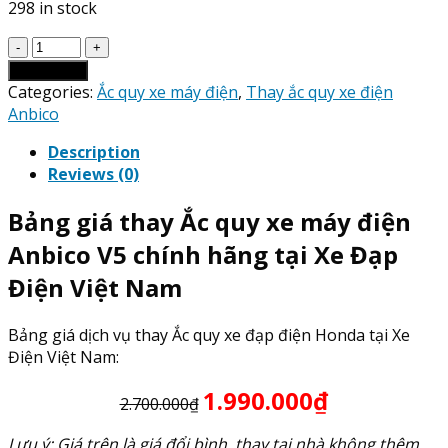
298 in stock
Giá
Thay
Add to cart
Ắc
Categories:
Ắc quy xe máy điện
,
Thay ắc quy xe điện
Quy
Anbico
xe
Description
máy
Reviews (0)
điện
Anbico
Bảng giá thay Ắc quy xe máy điện
V5
quantity
Anbico V5 chính hãng tại Xe Đạp
Điện Việt Nam
Bảng giá dịch vụ thay Ắc quy xe đạp điện Honda tại Xe
Điện Việt Nam:
1.990.000₫
2.700.000₫
Lưu ý: Giá trên là giá đổi bình, thay tại nhà không thêm