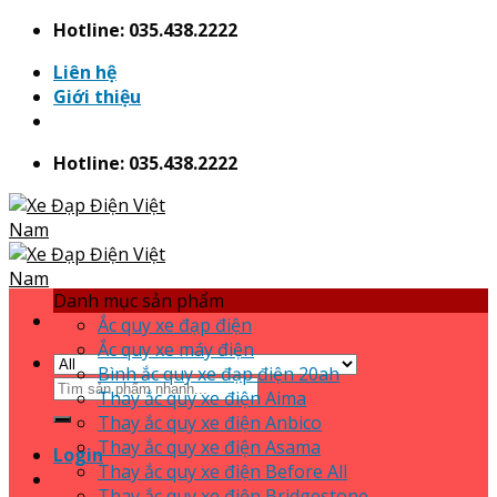
Skip
Hotline: 035.438.2222
to
Liên hệ
content
Giới thiệu
Hotline: 035.438.2222
Danh mục sản phẩm
Ắc quy xe đạp điện
Ắc quy xe máy điện
Bình ắc quy xe đạp điện 20ah
Search
Thay ắc quy xe điện Aima
for:
Thay ắc quy xe điện Anbico
Thay ắc quy xe điện Asama
Login
Thay ắc quy xe điện Before All
Thay ắc quy xe điện Bridgestone