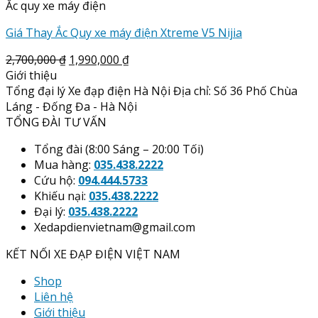
Ắc quy xe máy điện
Giá Thay Ắc Quy xe máy điện Xtreme V5 Nijia
2,700,000
₫
1,990,000
₫
Giới thiệu
Tổng đại lý Xe đạp điện Hà Nội Địa chỉ: Số 36 Phố Chùa
Láng - Đống Đa - Hà Nội
TỔNG ĐÀI TƯ VẤN
Tổng đài (8:00 Sáng – 20:00 Tối)
Mua hàng:
035.438.2222
Cứu hộ:
094.444.5733
Khiếu nại:
035.438.2222
Đại lý:
035.438.2222
Xedapdienvietnam@gmail.com
KẾT NỐI XE ĐẠP ĐIỆN VIỆT NAM
Shop
Liên hệ
Giới thiệu