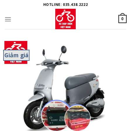
Skip
HOTLINE: 035.438.2222
to
content
0
Giảm giá