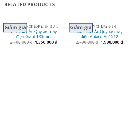
RELATED PRODUCTS
Giảm giá
Giảm giá
THAY ẮC QUY XE ĐẠP ĐIỆN GIANT M133- 133S
ẮC QUY XE MÁY ĐIỆN
Giá Thay Ắc Quy xe máy
Giá Thay Ắc Quy xe máy
điện Giant 133mini
điện Anbico Ap1512
2,100,000
₫
1,350,000
₫
2,700,000
₫
1,990,000
₫