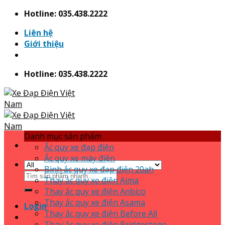
Skip
Hotline: 035.438.2222
to
Liên hệ
content
Giới thiệu
Hotline: 035.438.2222
Danh mục sản phẩm
Ắc quy xe đạp điện
Ắc quy xe máy điện
Bình ắc quy xe đạp điện 20ah
Search
Thay ắc quy xe điện Aima
for:
Thay ắc quy xe điện Anbico
Thay ắc quy xe điện Asama
Login
Thay ắc quy xe điện Before All
Thay ắc quy xe điện Bridgestone