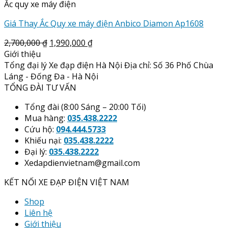
Ắc quy xe máy điện
Giá Thay Ắc Quy xe máy điện Anbico Diamon Ap1608
2,700,000
₫
1,990,000
₫
Giới thiệu
Tổng đại lý Xe đạp điện Hà Nội Địa chỉ: Số 36 Phố Chùa
Láng - Đống Đa - Hà Nội
TỔNG ĐÀI TƯ VẤN
Tổng đài (8:00 Sáng – 20:00 Tối)
Mua hàng:
035.438.2222
Cứu hộ:
094.444.5733
Khiếu nại:
035.438.2222
Đại lý:
035.438.2222
Xedapdienvietnam@gmail.com
KẾT NỐI XE ĐẠP ĐIỆN VIỆT NAM
Shop
Liên hệ
Giới thiệu