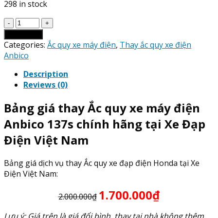
298 in stock
Giá
Thay
Add to cart
Ắc
Categories:
Ắc quy xe máy điện
,
Thay ắc quy xe điện
Quy
Anbico
xe
Description
máy
Reviews (0)
điện
Anbico
Bảng giá thay Ắc quy xe máy điện
137s
quantity
Anbico 137s chính hãng tại Xe Đạp
Điện Việt Nam
Bảng giá dịch vụ thay Ắc quy xe đạp điện Honda tại Xe
Điện Việt Nam:
1.700.000₫
2.000.000₫
Lưu ý: Giá trên là giá đổi bình, thay tại nhà không thêm