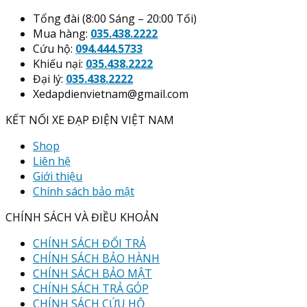
Tổng đài (8:00 Sáng – 20:00 Tối)
Mua hàng:
035.438.2222
Cứu hộ:
094.444.5733
Khiếu nại:
035.438.2222
Đại lý:
035.438.2222
Xedapdienvietnam@gmail.com
KẾT NỐI XE ĐẠP ĐIỆN VIỆT NAM
Shop
Liên hệ
Giới thiệu
Chính sách bảo mật
CHÍNH SÁCH VÀ ĐIỀU KHOẢN
CHÍNH SÁCH ĐỔI TRẢ
CHÍNH SÁCH BẢO HÀNH
CHÍNH SÁCH BẢO MẬT
CHÍNH SÁCH TRẢ GÓP
CHÍNH SÁCH CỨU HỘ