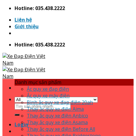
Skip
Hotline: 035.438.2222
to
Liên hệ
content
Giới thiệu
Hotline: 035.438.2222
Danh mục sản phẩm
Ắc quy xe đạp điện
Ắc quy xe máy điện
Bình ắc quy xe đạp điện 20ah
Search
Thay ắc quy xe điện Aima
for:
Thay ắc quy xe điện Anbico
Thay ắc quy xe điện Asama
Login
Thay ắc quy xe điện Before All
Thay ắc quy xe điện Bridgestone