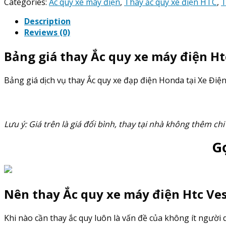
Ắc
Categories:
Ắc quy xe máy điện
,
Thay ắc quy xe điện HTC
,
T
Quy
Description
xe
Reviews (0)
máy
điện
Bảng giá thay Ắc quy xe máy điện Ht
Htc
Vespa
Vp79
Bảng giá dịch vụ thay Ắc quy xe đạp điện Honda tại Xe Điệ
quantity
Lưu ý: Giá trên là giá đổi bình, thay tại nhà không thêm chi
G
Nên thay Ắc quy xe máy điện Htc Ves
Khi nào cần thay ắc quy luôn là vấn đề của không ít người du