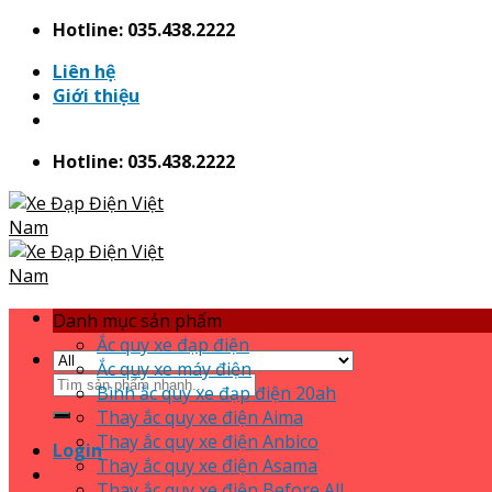
Skip
Hotline: 035.438.2222
to
Liên hệ
content
Giới thiệu
Hotline: 035.438.2222
Danh mục sản phẩm
Ắc quy xe đạp điện
Ắc quy xe máy điện
Search
Bình ắc quy xe đạp điện 20ah
for:
Thay ắc quy xe điện Aima
Thay ắc quy xe điện Anbico
Login
Thay ắc quy xe điện Asama
Thay ắc quy xe điện Before All