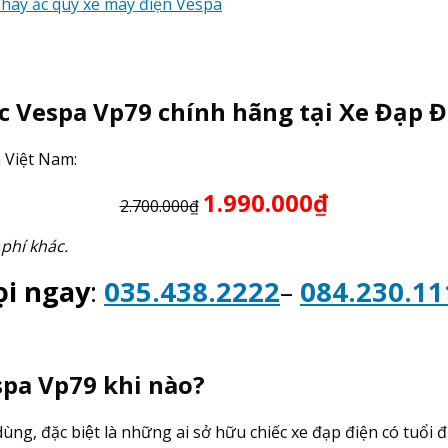
hay ắc quy xe máy điện Vespa
c Vespa Vp79 chính hãng tại Xe Đạp 
n Việt Nam:
1.990.000₫
2.700.000₫
 phí khác.
ọi ngay
:
035.438.2222
–
084.230.11
pa Vp79 khi nào?
̀ng, đặc biệt là những ai sở hữu chiếc xe đạp điện có tuổi đơ