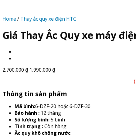
Home
/
Thay ắc quy xe điện HTC
Giá Thay Ắc Quy xe máy điệ
2,700,000
₫
1,990,000
₫
Thông tin sản phẩm
Mã bình:
6-DZF-20 hoặc 6-DZF-30
Bảo hành :
12 tháng
Số lượng bình:
5 bình
Tình trạng :
Còn hàng
Ắc quy khô chống nước