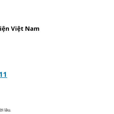
Điện Việt Nam
11
̀i lâu.