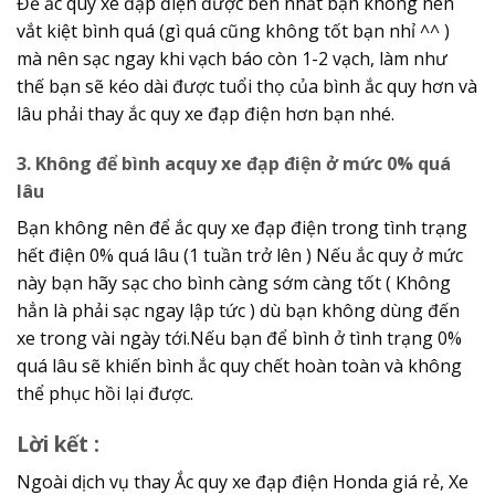
Để ắc quy xe đạp điện được bền nhất bạn không nên
vắt kiệt bình quá (gì quá cũng không tốt bạn nhỉ ^^ )
mà nên sạc ngay khi vạch báo còn 1-2 vạch, làm như
thế bạn sẽ kéo dài được tuổi thọ của bình ắc quy hơn và
lâu phải thay ắc quy xe đạp điện hơn bạn nhé.
3. Không để bình acquy xe đạp điện ở mức 0% quá
lâu
Bạn không nên để ắc quy xe đạp điện trong tình trạng
hết điện 0% quá lâu (1 tuần trở lên ) Nếu ắc quy ở mức
này bạn hãy sạc cho bình càng sớm càng tốt ( Không
hẳn là phải sạc ngay lập tức ) dù bạn không dùng đến
xe trong vài ngày tới.Nếu bạn để bình ở tình trạng 0%
quá lâu sẽ khiến bình ắc quy chết hoàn toàn và không
thể phục hồi lại được.
Lời kết :
Ngoài dịch vụ thay Ắc quy xe đạp điện Honda giá rẻ, Xe