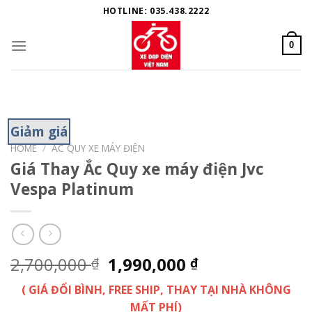
Skip
HOTLINE: 035.438.2222
to
content
0
Giảm giá
HOME
/
ẮC QUY XE MÁY ĐIỆN
Giá Thay Ắc Quy xe máy điện Jvc
Vespa Platinum
2,700,000
1,990,000
₫
₫
( GIÁ ĐỔI BÌNH, FREE SHIP, THAY TẠI NHÀ KHÔNG
MẤT PHÍ)