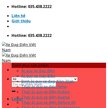
Skip
Hotline: 035.438.2222
to
Liên hệ
content
Giới thiệu
Hotline: 035.438.2222
Danh mục sản phẩm
Ắc quy xe đạp điện
Ắc quy xe máy điện
Bình ắc quy xe đạp điện 20ah
Search
Thay ắc quy xe điện Aima
for:
Thay ắc quy xe điện Anbico
Thay ắc quy xe điện Asama
Login
Thay ắc quy xe điện Before All
Thay ắc quy xe điện Bridgestone