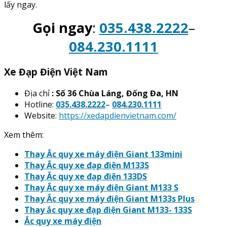
lấy ngay.
Gọi ngay
:
035.438.2222
–
084.230.1111
Xe Đạp Điện Việt Nam
Địa chỉ
: Số 36 Chùa Láng, Đống Đa, HN
Hotline:
035.438.2222
–
084.230.1111
Website:
https://xedapdienvietnam.com/
Xem thêm:
Thay Ắc quy xe máy điện Giant 133mini
Thay Ắc quy xe đạp điện M133S
Thay Ắc quy xe đạp điện 133DS
Thay Ắc quy xe máy điện Giant M133 S
Thay Ắc quy xe máy điện Giant M133s Plus
Thay ắc quy xe đạp điện Giant M133- 133S
Ắc quy xe máy điện