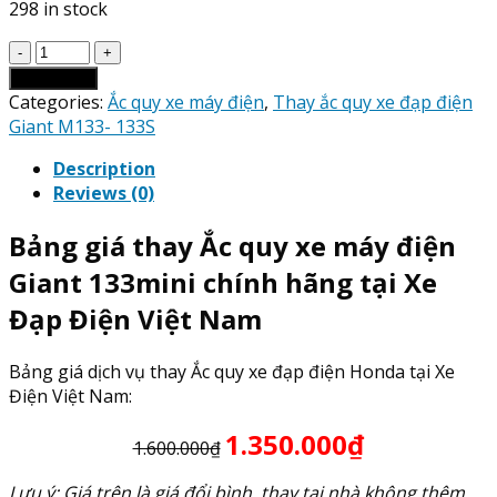
298 in stock
Giá
Thay
Add to cart
Ắc
Categories:
Ắc quy xe máy điện
,
Thay ắc quy xe đạp điện
Quy
Giant M133- 133S
xe
Description
máy
Reviews (0)
điện
Giant
Bảng giá thay Ắc quy xe máy điện
133mini
quantity
Giant 133mini chính hãng tại Xe
Đạp Điện Việt Nam
Bảng giá dịch vụ thay Ắc quy xe đạp điện Honda tại Xe
Điện Việt Nam:
1.350.000₫
1.600.000₫
Lưu ý: Giá trên là giá đổi bình, thay tại nhà không thêm