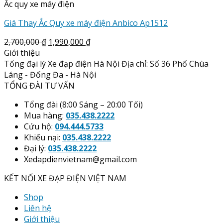
Ắc quy xe máy điện
Giá Thay Ắc Quy xe máy điện Anbico Ap1512
2,700,000
₫
1,990,000
₫
Giới thiệu
Tổng đại lý Xe đạp điện Hà Nội Địa chỉ: Số 36 Phố Chùa
Láng - Đống Đa - Hà Nội
TỔNG ĐÀI TƯ VẤN
Tổng đài (8:00 Sáng – 20:00 Tối)
Mua hàng:
035.438.2222
Cứu hộ:
094.444.5733
Khiếu nại:
035.438.2222
Đại lý:
035.438.2222
Xedapdienvietnam@gmail.com
KẾT NỐI XE ĐẠP ĐIỆN VIỆT NAM
Shop
Liên hệ
Giới thiệu