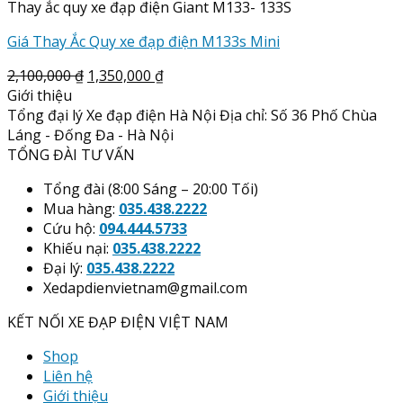
Thay ắc quy xe đạp điện Giant M133- 133S
Giá Thay Ắc Quy xe đạp điện M133s Mini
2,100,000
₫
1,350,000
₫
Giới thiệu
Tổng đại lý Xe đạp điện Hà Nội Địa chỉ: Số 36 Phố Chùa
Láng - Đống Đa - Hà Nội
TỔNG ĐÀI TƯ VẤN
Tổng đài (8:00 Sáng – 20:00 Tối)
Mua hàng:
035.438.2222
Cứu hộ:
094.444.5733
Khiếu nại:
035.438.2222
Đại lý:
035.438.2222
Xedapdienvietnam@gmail.com
KẾT NỐI XE ĐẠP ĐIỆN VIỆT NAM
Shop
Liên hệ
Giới thiệu