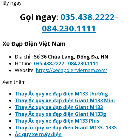
lấy ngay.
Gọi ngay
:
035.438.2222
–
084.230.1111
Xe Đạp Điện Việt Nam
Địa chỉ
: Số 36 Chùa Láng, Đống Đa, HN
Hotline:
035.438.2222
–
084.230.1111
Website:
https://xedapdienvietnam.com/
Xem thêm:
Thay Ắc quy xe đạp điện M133 thường
Thay Ắc quy xe đạp điện Giant M133 Mini
Thay Ắc quy xe đạp điện Giant M133
Thay Ắc quy xe đạp điện Giant M133g
Thay Ắc quy xe đạp điện M133 Plus
Thay ắc quy xe đạp điện Giant M133- 133S
Ắc quy xe máy điện