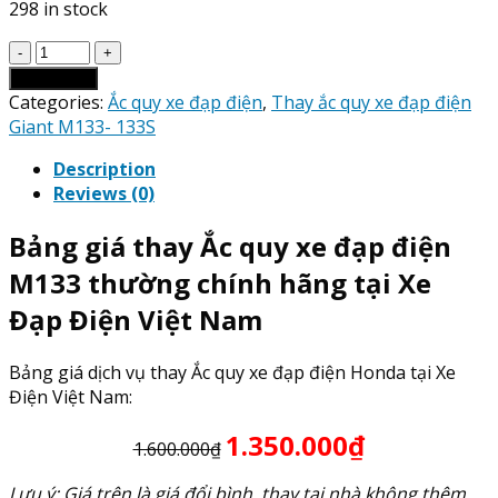
298 in stock
Giá
Thay
Add to cart
Ắc
Categories:
Ắc quy xe đạp điện
,
Thay ắc quy xe đạp điện
Quy
Giant M133- 133S
xe
Description
đạp
Reviews (0)
điện
M133
Bảng giá thay Ắc quy xe đạp điện
thường
quantity
M133 thường chính hãng tại Xe
Đạp Điện Việt Nam
Bảng giá dịch vụ thay Ắc quy xe đạp điện Honda tại Xe
Điện Việt Nam:
1.350.000₫
1.600.000₫
Lưu ý: Giá trên là giá đổi bình, thay tại nhà không thêm