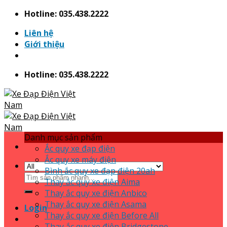
Skip
Hotline: 035.438.2222
to
Liên hệ
content
Giới thiệu
Hotline: 035.438.2222
Danh mục sản phẩm
Ắc quy xe đạp điện
Ắc quy xe máy điện
Bình ắc quy xe đạp điện 20ah
Search
Thay ắc quy xe điện Aima
for:
Thay ắc quy xe điện Anbico
Thay ắc quy xe điện Asama
Login
Thay ắc quy xe điện Before All
Thay ắc quy xe điện Bridgestone