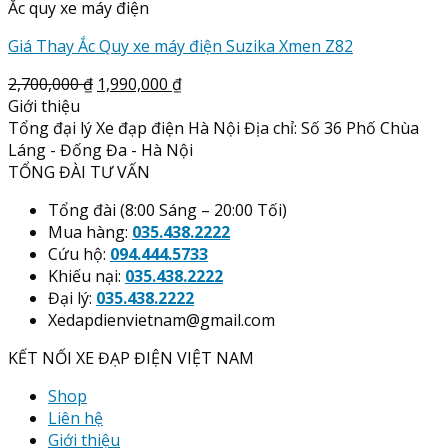
Ắc quy xe máy điện
Giá Thay Ắc Quy xe máy điện Suzika Xmen Z82
2,700,000
₫
1,990,000
₫
Giới thiệu
Tổng đại lý Xe đạp điện Hà Nội Địa chỉ: Số 36 Phố Chùa
Láng - Đống Đa - Hà Nội
TỔNG ĐÀI TƯ VẤN
Tổng đài (8:00 Sáng – 20:00 Tối)
Mua hàng:
035.438.2222
Cứu hộ:
094.444.5733
Khiếu nại:
035.438.2222
Đại lý:
035.438.2222
Xedapdienvietnam@gmail.com
KẾT NỐI XE ĐẠP ĐIỆN VIỆT NAM
Shop
Liên hệ
Giới thiệu