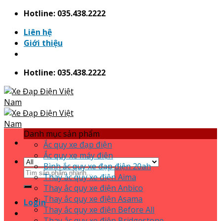
Skip
Hotline: 035.438.2222
to
Liên hệ
content
Giới thiệu
Hotline: 035.438.2222
Danh mục sản phẩm
Ắc quy xe đạp điện
Ắc quy xe máy điện
Bình ắc quy xe đạp điện 20ah
Search
Thay ắc quy xe điện Aima
for:
Thay ắc quy xe điện Anbico
Thay ắc quy xe điện Asama
Login
Thay ắc quy xe điện Before All
Thay ắc quy xe điện Bridgestone