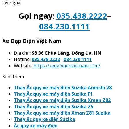
lấy ngay.
Gọi ngay
:
035.438.2222
–
084.230.1111
Xe Đạp Điện Việt Nam
Địa chỉ
: Số 36 Chùa Láng, Đống Đa, HN
Hotline:
035.438.2222
–
084.230.1111
Website:
https://xedapdienvietnam.com/
Xem thêm:
Thay Ắc quy xe máy điện Suzika Anmshi V8
Thay Ắc quy xe máy điện Suzika F1
Thay Ắc quy xe máy điện Suzika Xman Z82
Thay Ắc quy xe máy điện Suzika Z5
Thay Ắc quy xe máy điện Xman Z81 Suzika
Thay ắc quy xe điện Suzika
Ắc quy xe máy điện