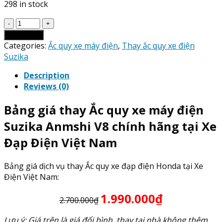
298 in stock
Giá
Thay
Add to cart
Ắc
Categories:
Ắc quy xe máy điện
,
Thay ắc quy xe điện
Quy
Suzika
xe
Description
máy
Reviews (0)
điện
Suzika
Bảng giá thay Ắc quy xe máy điện
Anmshi
V8
Suzika Anmshi V8 chính hãng tại Xe
quantity
Đạp Điện Việt Nam
Bảng giá dịch vụ thay Ắc quy xe đạp điện Honda tại Xe
Điện Việt Nam:
1.990.000₫
2.700.000₫
Lưu ý: Giá trên là giá đổi bình, thay tại nhà không thêm