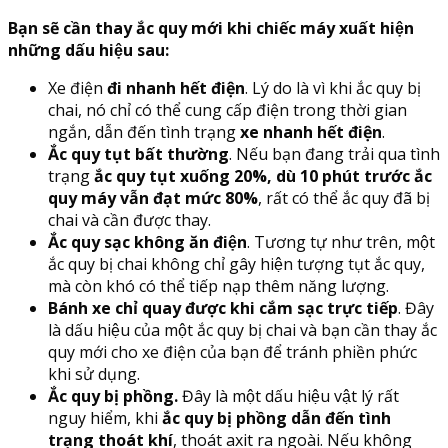
Bạn sẽ cần thay ắc quy mới khi chiếc máy xuất hiện
những dấu hiệu sau:
Xe điện
đi nhanh hết điện
. Lý do là vì khi ắc quy bị
chai, nó chỉ có thể cung cấp điện trong thời gian
ngắn, dẫn đến tình trạng
xe nhanh hết điện
.
Ắc quy tụt bất thường
. Nếu bạn đang trải qua tình
trạng
ắc quy tụt xuống 20%, dù 10 phút trước ắc
quy máy vẫn đạt mức 80%
, rất có thể ắc quy đã bị
chai và cần được thay.
Ắc quy sạc không ăn điện
. Tương tự như trên, một
ắc quy bị chai không chỉ gây hiện tượng tụt ắc quy,
mà còn khó có thể tiếp nạp thêm năng lượng.
Bánh xe chỉ quay được khi cắm sạc trực tiếp
. Đây
là dấu hiệu của một ắc quy bị chai và bạn cần thay ắc
quy mới cho xe điện của bạn để tránh phiền phức
khi sử dụng.
Ắc quy bị phồng.
Đây là một dấu hiệu vật lý rất
nguy hiểm, khi
ắc quy bị phồng dẫn đến tình
trạng thoát khí
, thoát axit ra ngoài. Nếu không