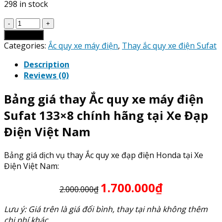
298 in stock
Giá
Thay
Add to cart
Ắc
Categories:
Ắc quy xe máy điện
,
Thay ắc quy xe điện Sufat
Quy
Description
xe
Reviews (0)
máy
điện
Bảng giá thay Ắc quy xe máy điện
Sufat
133x8
Sufat 133×8 chính hãng tại Xe Đạp
quantity
Điện Việt Nam
Bảng giá dịch vụ thay Ắc quy xe đạp điện Honda tại Xe
Điện Việt Nam:
1.700.000₫
2.000.000₫
Lưu ý: Giá trên là giá đổi bình, thay tại nhà không thêm
chi phí khác.