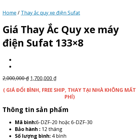
Home
/
Thay ắc quy xe điện Sufat
Giá Thay Ắc Quy xe máy
điện Sufat 133×8
2,000,000
₫
1,700,000
₫
( GIÁ ĐỔI BÌNH, FREE SHIP, THAY TẠI NHÀ KHÔNG MẤT
PHÍ)
Thông tin sản phẩm
Mã bình:
6-DZF-20 hoặc 6-DZF-30
Bảo hành :
12 tháng
Số lượng bình:
4 bình