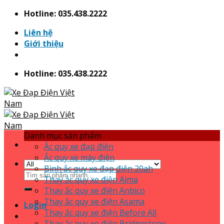
Skip
Hotline: 035.438.2222
to
Liên hệ
content
Giới thiệu
Hotline: 035.438.2222
Danh mục sản phẩm
Ắc quy xe đạp điện
Ắc quy xe máy điện
Bình ắc quy xe đạp điện 20ah
Search
Thay ắc quy xe điện Aima
for:
Thay ắc quy xe điện Anbico
Thay ắc quy xe điện Asama
Login
Thay ắc quy xe điện Before All
Thay ắc quy xe điện Bridgestone