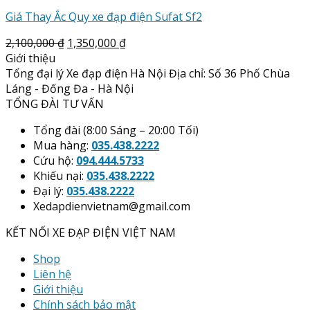
Giá Thay Ắc Quy xe đạp điện Sufat Sf2
2,100,000
₫
1,350,000
₫
Giới thiệu
Tổng đại lý Xe đạp điện Hà Nội Địa chỉ: Số 36 Phố Chùa
Láng - Đống Đa - Hà Nội
TỔNG ĐÀI TƯ VẤN
Tổng đài (8:00 Sáng – 20:00 Tối)
Mua hàng:
035.438.2222
Cứu hộ:
094.444.5733
Khiếu nại:
035.438.2222
Đại lý:
035.438.2222
Xedapdienvietnam@gmail.com
KẾT NỐI XE ĐẠP ĐIỆN VIỆT NAM
Shop
Liên hệ
Giới thiệu
Chính sách bảo mật