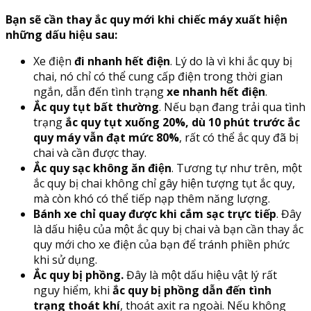
Bạn sẽ cần thay ắc quy mới khi chiếc máy xuất hiện
những dấu hiệu sau:
Xe điện
đi nhanh hết điện
. Lý do là vì khi ắc quy bị
chai, nó chỉ có thể cung cấp điện trong thời gian
ngắn, dẫn đến tình trạng
xe nhanh hết điện
.
Ắc quy tụt bất thường
. Nếu bạn đang trải qua tình
trạng
ắc quy tụt xuống 20%, dù 10 phút trước ắc
quy máy vẫn đạt mức 80%
, rất có thể ắc quy đã bị
chai và cần được thay.
Ắc quy sạc không ăn điện
. Tương tự như trên, một
ắc quy bị chai không chỉ gây hiện tượng tụt ắc quy,
mà còn khó có thể tiếp nạp thêm năng lượng.
Bánh xe chỉ quay được khi cắm sạc trực tiếp
. Đây
là dấu hiệu của một ắc quy bị chai và bạn cần thay ắc
quy mới cho xe điện của bạn để tránh phiền phức
khi sử dụng.
Ắc quy bị phồng.
Đây là một dấu hiệu vật lý rất
nguy hiểm, khi
ắc quy bị phồng dẫn đến tình
trạng thoát khí
, thoát axit ra ngoài. Nếu không