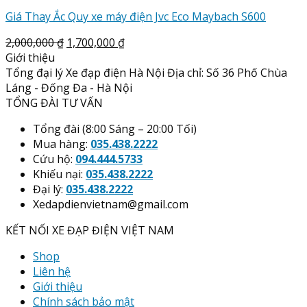
Giá Thay Ắc Quy xe máy điện Jvc Eco Maybach S600
2,000,000
₫
1,700,000
₫
Giới thiệu
Tổng đại lý Xe đạp điện Hà Nội Địa chỉ: Số 36 Phố Chùa
Láng - Đống Đa - Hà Nội
TỔNG ĐÀI TƯ VẤN
Tổng đài (8:00 Sáng – 20:00 Tối)
Mua hàng:
035.438.2222
Cứu hộ:
094.444.5733
Khiếu nại:
035.438.2222
Đại lý:
035.438.2222
Xedapdienvietnam@gmail.com
KẾT NỐI XE ĐẠP ĐIỆN VIỆT NAM
Shop
Liên hệ
Giới thiệu
Chính sách bảo mật