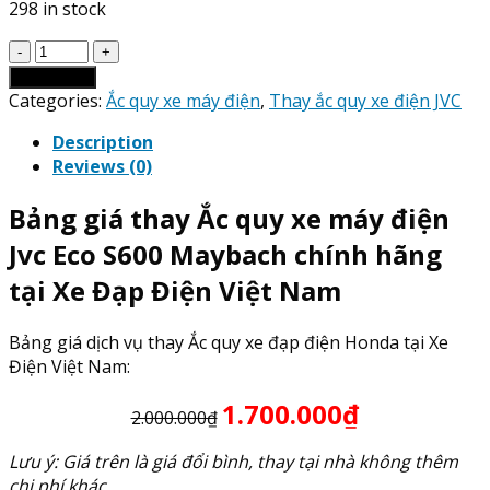
298 in stock
Giá
Thay
Add to cart
Ắc
Categories:
Ắc quy xe máy điện
,
Thay ắc quy xe điện JVC
Quy
Description
xe
Reviews (0)
máy
điện
Bảng giá thay Ắc quy xe máy điện
Jvc
Eco
Jvc Eco S600 Maybach chính hãng
S600
tại Xe Đạp Điện Việt Nam
Maybach
quantity
Bảng giá dịch vụ thay Ắc quy xe đạp điện Honda tại Xe
Điện Việt Nam:
1.700.000₫
2.000.000₫
Lưu ý: Giá trên là giá đổi bình, thay tại nhà không thêm
chi phí khác.