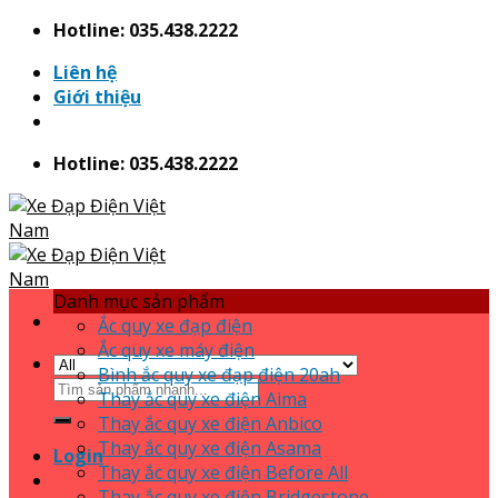
Skip
Hotline: 035.438.2222
to
Liên hệ
content
Giới thiệu
Hotline: 035.438.2222
Danh mục sản phẩm
Ắc quy xe đạp điện
Ắc quy xe máy điện
Bình ắc quy xe đạp điện 20ah
Search
Thay ắc quy xe điện Aima
for:
Thay ắc quy xe điện Anbico
Thay ắc quy xe điện Asama
Login
Thay ắc quy xe điện Before All
Thay ắc quy xe điện Bridgestone