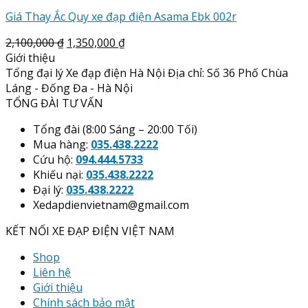
Giá Thay Ắc Quy xe đạp điện Asama Ebk 002r
2,100,000
₫
1,350,000
₫
Giới thiệu
Tổng đại lý Xe đạp điện Hà Nội Địa chỉ: Số 36 Phố Chùa
Láng - Đống Đa - Hà Nội
TỔNG ĐÀI TƯ VẤN
Tổng đài (8:00 Sáng – 20:00 Tối)
Mua hàng:
035.438.2222
Cứu hộ:
094.444.5733
Khiếu nại:
035.438.2222
Đại lý:
035.438.2222
Xedapdienvietnam@gmail.com
KẾT NỐI XE ĐẠP ĐIỆN VIỆT NAM
Shop
Liên hệ
Giới thiệu
Chính sách bảo mật