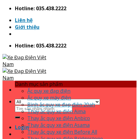
Skip
Hotline: 035.438.2222
to
Liên hệ
content
Giới thiệu
Hotline: 035.438.2222
Danh mục sản phẩm
Ắc quy xe đạp điện
Ắc quy xe máy điện
Bình ắc quy xe đạp điện 20ah
Search
Thay ắc quy xe điện Aima
for:
Thay ắc quy xe điện Anbico
Thay ắc quy xe điện Asama
Login
Thay ắc quy xe điện Before All
Thay ắc quy xe điện Bridgestone