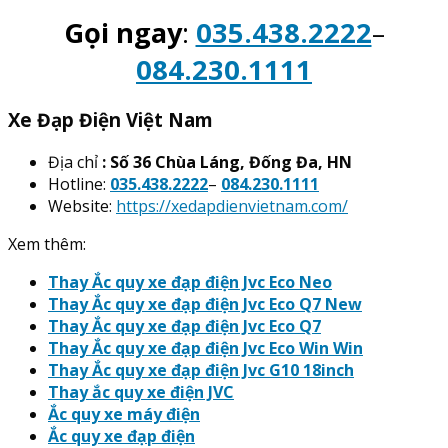
Gọi ngay
:
035.438.2222
–
084.230.1111
Xe Đạp Điện Việt Nam
Địa chỉ
: Số 36 Chùa Láng, Đống Đa, HN
Hotline:
035.438.2222
–
084.230.1111
Website:
https://xedapdienvietnam.com/
Xem thêm:
Thay Ắc quy xe đạp điện Jvc Eco Neo
Thay Ắc quy xe đạp điện Jvc Eco Q7 New
Thay Ắc quy xe đạp điện Jvc Eco Q7
Thay Ắc quy xe đạp điện Jvc Eco Win Win
Thay Ắc quy xe đạp điện Jvc G10 18inch
Thay ắc quy xe điện JVC
Ắc quy xe máy điện
Ắc quy xe đạp điện