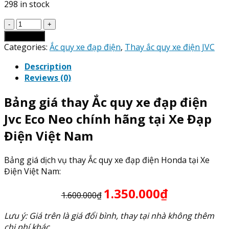
298 in stock
Giá
Thay
Add to cart
Ắc
Categories:
Ắc quy xe đạp điện
,
Thay ắc quy xe điện JVC
Quy
Description
xe
Reviews (0)
đạp
điện
Bảng giá thay Ắc quy xe đạp điện
Jvc
Eco
Jvc Eco Neo chính hãng tại Xe Đạp
Neo
Điện Việt Nam
quantity
Bảng giá dịch vụ thay Ắc quy xe đạp điện Honda tại Xe
Điện Việt Nam:
1.350.000₫
1.600.000₫
Lưu ý: Giá trên là giá đổi bình, thay tại nhà không thêm
chi phí khác.