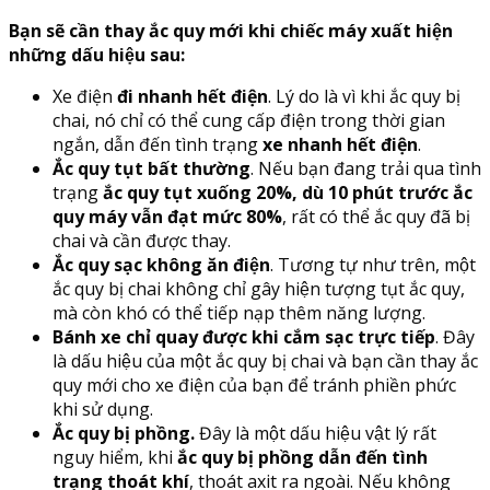
Bạn sẽ cần thay ắc quy mới khi chiếc máy xuất hiện
những dấu hiệu sau:
Xe điện
đi nhanh hết điện
. Lý do là vì khi ắc quy bị
chai, nó chỉ có thể cung cấp điện trong thời gian
ngắn, dẫn đến tình trạng
xe nhanh hết điện
.
Ắc quy tụt bất thường
. Nếu bạn đang trải qua tình
trạng
ắc quy tụt xuống 20%, dù 10 phút trước ắc
quy máy vẫn đạt mức 80%
, rất có thể ắc quy đã bị
chai và cần được thay.
Ắc quy sạc không ăn điện
. Tương tự như trên, một
ắc quy bị chai không chỉ gây hiện tượng tụt ắc quy,
mà còn khó có thể tiếp nạp thêm năng lượng.
Bánh xe chỉ quay được khi cắm sạc trực tiếp
. Đây
là dấu hiệu của một ắc quy bị chai và bạn cần thay ắc
quy mới cho xe điện của bạn để tránh phiền phức
khi sử dụng.
Ắc quy bị phồng.
Đây là một dấu hiệu vật lý rất
nguy hiểm, khi
ắc quy bị phồng dẫn đến tình
trạng thoát khí
, thoát axit ra ngoài. Nếu không