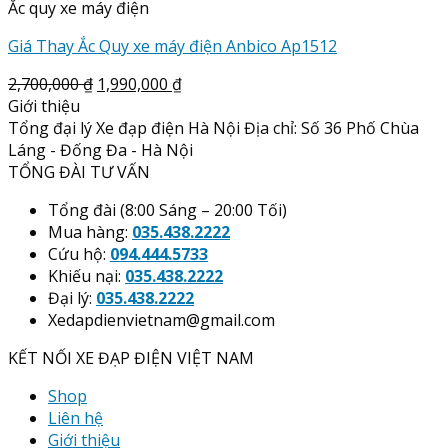
Ắc quy xe máy điện
Giá Thay Ắc Quy xe máy điện Anbico Ap1512
2,700,000
₫
1,990,000
₫
Giới thiệu
Tổng đại lý Xe đạp điện Hà Nội Địa chỉ: Số 36 Phố Chùa
Láng - Đống Đa - Hà Nội
TỔNG ĐÀI TƯ VẤN
Tổng đài (8:00 Sáng – 20:00 Tối)
Mua hàng:
035.438.2222
Cứu hộ:
094.444.5733
Khiếu nại:
035.438.2222
Đại lý:
035.438.2222
Xedapdienvietnam@gmail.com
KẾT NỐI XE ĐẠP ĐIỆN VIỆT NAM
Shop
Liên hệ
Giới thiệu