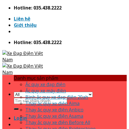
Skip
Hotline: 035.438.2222
to
Liên hệ
content
Giới thiệu
Hotline: 035.438.2222
Danh mục sản phẩm
Ắc quy xe đạp điện
Ắc quy xe máy điện
Bình ắc quy xe đạp điện 20ah
Search
Thay ắc quy xe điện Aima
for:
Thay ắc quy xe điện Anbico
Thay ắc quy xe điện Asama
Login
Thay ắc quy xe điện Before All
Thay ắc quy xe điện Bridgestone