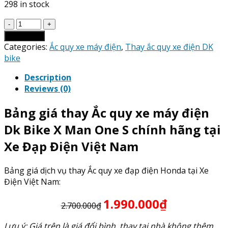
298 in stock
Giá
Thay
Add to cart
Ắc
Categories:
Ắc quy xe máy điện
,
Thay ắc quy xe điện DK
Quy
bike
xe
Description
máy
Reviews (0)
điện
Dk
Bảng giá thay Ắc quy xe máy điện
Bike
X
Dk Bike X Man One S chính hãng tại
Man
Xe Đạp Điện Việt Nam
One
S
quantity
Bảng giá dịch vụ thay Ắc quy xe đạp điện Honda tại Xe
Điện Việt Nam:
1.990.000₫
2.700.000₫
Lưu ý: Giá trên là giá đổi bình, thay tại nhà không thêm