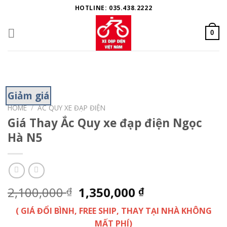
Skip
HOTLINE: 035.438.2222
to
content
0
Giảm giá
HOME
/
ẮC QUY XE ĐẠP ĐIỆN
Giá Thay Ắc Quy xe đạp điện Ngọc
Hà N5
2,100,000
1,350,000
₫
₫
( GIÁ ĐỔI BÌNH, FREE SHIP, THAY TẠI NHÀ KHÔNG
MẤT PHÍ)