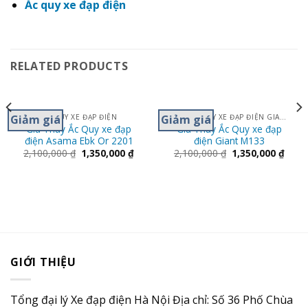
Ắc quy xe đạp điện
RELATED PRODUCTS
Giảm giá
Giảm giá
ẮC QUY XE ĐẠP ĐIỆN
THAY ẮC QUY XE ĐẠP ĐIỆN GIANT M133- 133S
Giá Thay Ắc Quy xe đạp
Giá Thay Ắc Quy xe đạp
điện Asama Ebk Or 2201
điện Giant M133
2,100,000
₫
1,350,000
₫
2,100,000
₫
1,350,000
₫
GIỚI THIỆU
Tổng đại lý Xe đạp điện Hà Nội Địa chỉ: Số 36 Phố Chùa