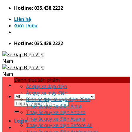
Skip
Hotline: 035.438.2222
to
Liên hệ
content
Giới thiệu
Hotline: 035.438.2222
Danh mục sản phẩm
Ắc quy xe đạp điện
Ắc quy xe máy điện
Bình ắc quy xe đạp điện 20ah
Search
Thay ắc quy xe điện Aima
for:
Thay ắc quy xe điện Anbico
Thay ắc quy xe điện Asama
Login
Thay ắc quy xe điện Before All
Thay ắc quy xe điện Bridgestone