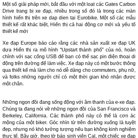
Một số giải pháp mới, bắt đầu với một loạt các Gates Carbon
Drive trang bị xe đạp, nhiều trong số đó là trong các màn
hình hiển thị trên xe dap dien tại Eurobike. Một số các mẫu
thiết kế rất khác biệt, Hiển thị cả hai động cơ mới và yếu tố
thiết kế mới
Xe đạp Europe báo cáo rằng các nhà sản xuất xe đạp UK
dựa Hiển thị ra mô hình “Upstart thành phố” của nó, hoàn
chỉnh với sạc cổng USB để bạn có thể sạc pin điện thoại di
động trên đường để làm việc. Xe đạp này có một bước thông
qua thiết kế mà làm cho nó dễ dàng cho commuters, phụ nữ,
và folks những người chỉ có một thời gian khó nhận được
một chân.
Những ngọn đồi đang sống động với âm thanh của e-xe đạp.
Chúng ta đang nói về những ngọn đồi của San Francisco và
Berkeley, California. Các thành phố này có thể là cơn ác
mộng của một biker. Góc nhìn từ trên đường xuống là tuyệt
đẹp, nhưng nó khó tưởng tượng nếu bạn không kinh nghiệm
thực tế. Bây giờ, theo tờ báo sinh viên Cal, một chiếc xe đạp