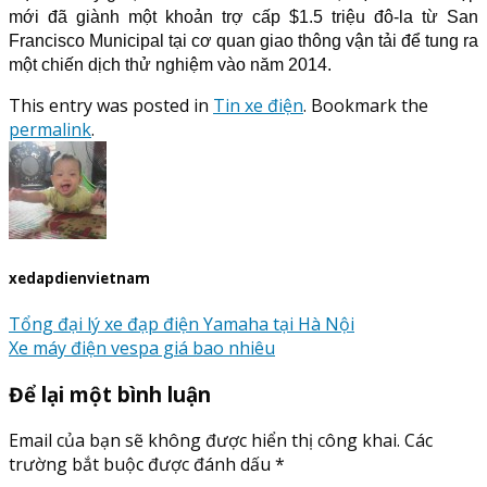
mới đã giành một khoản trợ cấp $1.5 triệu đô-la từ San
Francisco Municipal tại cơ quan giao thông vận tải để tung ra
một chiến dịch thử nghiệm vào năm 2014.
This entry was posted in
Tin xe điện
. Bookmark the
permalink
.
xedapdienvietnam
Tổng đại lý xe đạp điện Yamaha tại Hà Nội
Xe máy điện vespa giá bao nhiêu
Để lại một bình luận
Email của bạn sẽ không được hiển thị công khai.
Các
trường bắt buộc được đánh dấu
*