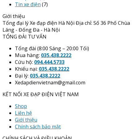
Tin xe điện
(7)
Giới thiệu
Tổng đại lý Xe đạp điện Hà Nội Địa chỉ: Số 36 Phố Chùa
Láng - Đống Đa - Hà Nội
TỔNG ĐÀI TƯ VẤN
Tổng đài (8:00 Sáng – 20:00 Tối)
Mua hàng:
035.438.2222
Cứu hộ:
094.444.5733
Khiếu nại:
035.438.2222
Đại lý:
035.438.2222
Xedapdienvietnam@gmail.com
KẾT NỐI XE ĐẠP ĐIỆN VIỆT NAM
Shop
Liên hệ
Giới thiệu
Chính sách bảo mật
CHÍNH SÁCH VÀ ĐIỀU KHOẢN