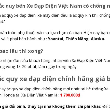
 ắc quy bên Xe Đạp Điện Việt Nam có chống 
h ắc quy xe đạp điện, xe máy điện đều là ắc quy kín khí, chố
ất?
hoàn toàn phụ thuộc vào sự lựa chọn của bạn. Hiện nay bạ
 và ít phải bảo hành như :
Yaantai, Thiên Năng, Alaska.
bao lâu thì xong?
ếp nhận đơn của khách hàng, nhân viên Xe Đạp Điện Việt Nam 
rong vòng 15-20 phút, làm ngay trong ngày.
c quy xe đạp điện chính hãng giá 
hay ắc quy xe đạp điện chính hãng mới nhất tại hệ thống Xe Đ
n Honda tại Xe Điện Việt Nam là :
1.700.000₫
à giá đổi bình, thay tại nhà không thêm chi phí khác
. Để