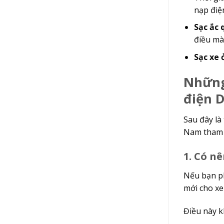
nạp điệ
Sạc ắc 
điều mà
Sạc xe 
Những
điện D
Sau đây là
Nam tham 
1. Có 
Nếu bạn p
mới cho x
Điều này k