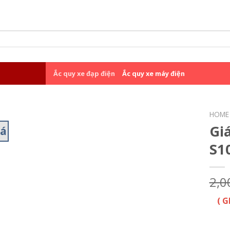
Ắc quy xe đạp điện
Ắc quy xe máy điện
HOME
Gi
iá
S1
2,0
( 