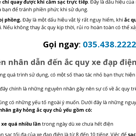
 chỉ quay được khi cắm sạc trực tiếp
. Đây là dấu hiệu củ
 bạn để tránh phiền phức khi sử dụng.
ị phồng.
Đây là một dấu hiệu vật lý rất nguy hiểm, khi
ắc qu
 Nếu không thay ắc quy kịp thời, rủi ro hoàn toàn có thể xảy 
Gọi ngay
:
035.438.222
 nhân dẫn đến ắc quy xe đạp điện 
g quá trình sử dụng, có một số thao tác nhỏ bạn thực hiện
i, đây chính là những nguyên nhân gây nên sự cố về ắc quy t
ũng có những yếu tố ngoài ý muốn. Dưới đây là những ng
ân gây hỏng ắc quy chủ yếu gồm có:
 xe quá nhiều lần
trong ngày dù xe chưa hết điện
n sạc tối đa của xe đạp điện là từ 8 đến 10 tiếng. Việc để
sạc