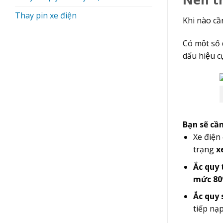
Thay pin xe điện
Khi nào cầ
Có một số
dấu hiệu cu
Bạn sẽ câ
Xe điện
trạng
x
Ắc quy 
mức 8
Ắc quy 
tiếp na