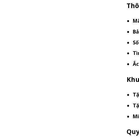
Thô
Mã
Bả
Số
Tì
Ắc
Khu
Tặ
Tặ
Mi
Quy