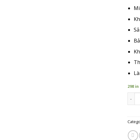
Mi
Kh
Sả
Bả
Kh
Th
Là
298 in
Giá T
Catego