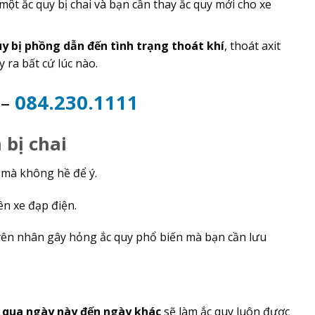
a một ắc quy bị chai và bạn cần thay ắc quy mới cho xe
y bị phồng dẫn đến tình trạng thoát khí
, thoát axit
ra bất cứ lúc nào.
2
–
084.230.1111
bị chai
 mà không hề để ý.
rên xe đạp điện.
uyên nhân gây hỏng ắc quy phổ biến mà bạn cần lưu
 qua ngày này đến ngày khác
sẽ làm ắc quy luôn được