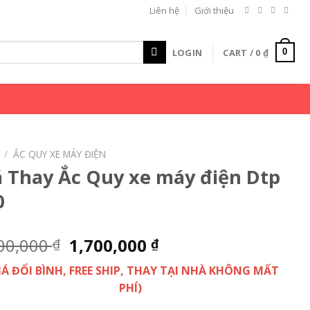
Liên hệ
Giới thiệu
LOGIN
CART /
0
₫
0
/
ẮC QUY XE MÁY ĐIỆN
á Thay Ắc Quy xe máy điện Dtp
0
00,000
1,700,000
₫
₫
GIÁ ĐỔI BÌNH, FREE SHIP, THAY TẠI NHÀ KHÔNG MẤT
PHÍ)