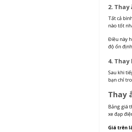
2. Thay
Tất cả bìn
nào tốt nh
Điều này 
độ ổn định
4. Thay 
Sau khi ti
bạn chỉ t
Thay ắ
Bảng giá t
xe đạp điệ
Giá trên l