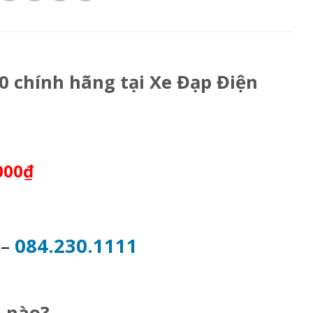
0 chính hãng tại Xe Đạp Điện
000₫
2
–
084.230.1111
 nào?