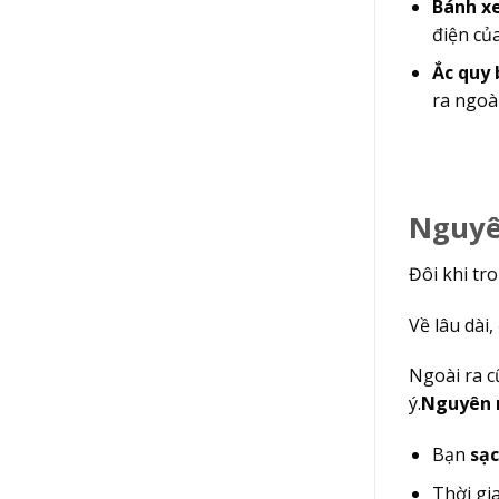
Bánh xe
điện của
Ắc quy b
ra ngoài.
Nguyên
Đôi khi tron
Về lâu dà
Ngoài ra c
ý.
Nguyên nh
Bạn
sạc
Thời gia