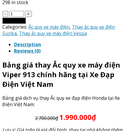
298 in stock
Giá
Thay
Add to cart
Ắc
Categories:
Ắc quy xe máy điện
,
Thay ắc quy xe điện
Quy
Suzika
,
Thay ắc quy xe máy điện Vespa
xe
Description
máy
Reviews (0)
điện
Viper
Bảng giá thay Ắc quy xe máy điện
913
quantity
Viper 913 chính hãng tại Xe Đạp
Điện Việt Nam
Bảng giá dịch vụ thay Ắc quy xe đạp điện Honda tại Xe
Điện Việt Nam:
1.990.000₫
2.700.000₫
Lưu ý: Giá trên là giá đổi bình, thay tại nhà không thêm