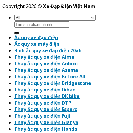
Copyright 2026 ©
Xe Đạp Điện Việt Nam
Search
for:
Ắc quy xe đạp điện
Ắc quy xe máy điện
Bình ắc quy xe đạp điện 20ah
Thay ắc quy xe điện Aima
Thay ắc quy xe điện Anbico
Thay ắc quy xe điện Asama
Thay ắc quy xe điện Before All
Thay ắc quy xe điện Bridgestone
Thay ắc quy xe điện Dibao
Thay ắc quy xe điện DK bike
Thay ắc quy xe điện DTP
Thay ắc quy xe điện Espero
Thay ắc quy xe điện Fuji
Thay ắc quy xe điện Gianya
Thay ắc quy xe điện Honda