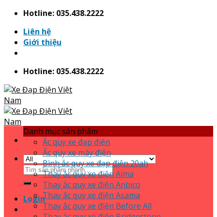
Skip
Hotline: 035.438.2222
to
Liên hệ
content
Giới thiệu
Hotline: 035.438.2222
Danh mục sản phẩm
Ắc quy xe đạp điện
Ắc quy xe máy điện
Bình ắc quy xe đạp điện 20ah
Search
Thay ắc quy xe điện Aima
for:
Thay ắc quy xe điện Anbico
Thay ắc quy xe điện Asama
Login
Thay ắc quy xe điện Before All
Thay ắc quy xe điện Bridgestone