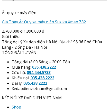
Ắc quy xe máy điện
Giá Thay Ắc Quy xe máy điện Suzika Xman Z82
2,700,000
₫
1,990,000
₫
Giới thiệu
Tổng đại lý Xe đạp điện Hà Nội Địa chỉ: Số 36 Phố Chùa
Láng - Đống Đa - Hà Nội
TỔNG ĐÀI TƯ VẤN
Tổng đài (8:00 Sáng – 20:00 Tối)
Mua hàng:
035.438.2222
Cứu hộ:
094.444.5733
Khiếu nại:
035.438.2222
Đại lý:
035.438.2222
Xedapdienvietnam@gmail.com
KẾT NỐI XE ĐẠP ĐIỆN VIỆT NAM
Shop