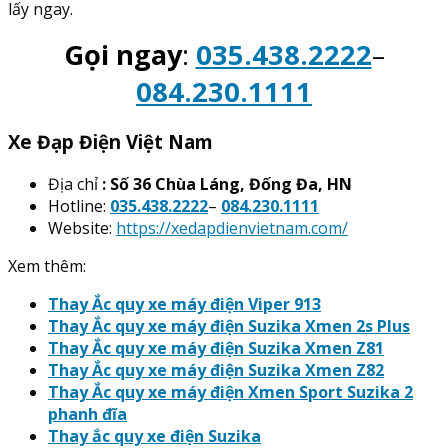
lấy ngay.
Gọi ngay
:
035.438.2222
–
084.230.1111
Xe Đạp Điện Việt Nam
Địa chỉ
: Số 36 Chùa Láng, Đống Đa, HN
Hotline:
035.438.2222
–
084.230.1111
Website:
https://xedapdienvietnam.com/
Xem thêm:
Thay Ắc quy xe máy điện Viper 913
Thay Ắc quy xe máy điện Suzika Xmen 2s Plus
Thay Ắc quy xe máy điện Suzika Xmen Z81
Thay Ắc quy xe máy điện Suzika Xmen Z82
Thay Ắc quy xe máy điện Xmen Sport Suzika 2
phanh đĩa
Thay ắc quy xe điện Suzika