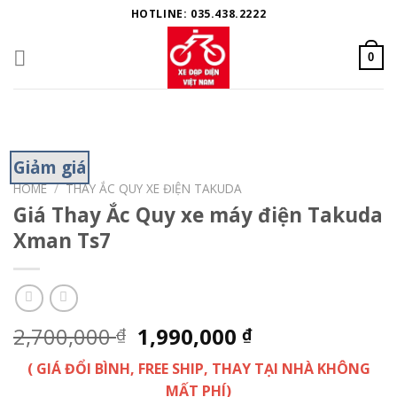
Skip
HOTLINE: 035.438.2222
to
content
0
Giảm giá
HOME
/
THAY ẮC QUY XE ĐIỆN TAKUDA
Giá Thay Ắc Quy xe máy điện Takuda
Xman Ts7
2,700,000
1,990,000
₫
₫
( GIÁ ĐỔI BÌNH, FREE SHIP, THAY TẠI NHÀ KHÔNG
MẤT PHÍ)