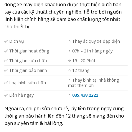
dòng xe máy điện khác luôn được thực hiện dưới bàn
tay của các kỹ thuật chuyên nghiệp, hỗ trợ bởi nguồn
linh kiện chính hãng sẽ đảm bảo chất lượng tốt nhất
cho thiết bị.
✅ Dịch vụ
⭐️ Thay ắc quy xe đạp điện
✅ Thời gian hoạt động
⭐️ 07h – 21h hàng ngày
✅ Thời gian sửa chữa
⭐️ 15– 20 Phút
✅ Thời gian bảo hành
⭐️ 12 tháng
⭐️ Thay bình tại nhà không
✅ Loại hình sửa chữa
mất thêm phí
✅ Liên hệ ngay
⭐️
035.438.2222
Ngoài ra, chi phí sửa chữa rẻ, lấy liền trong ngày cùng
thời gian bảo hành lên đến 12 tháng sẽ mang đến cho
bạn sự yên tâm & hài lòng.