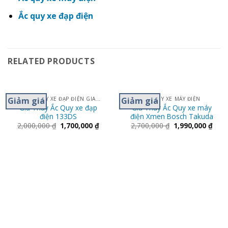
Ắc quy xe đạp điện
RELATED PRODUCTS
Giảm giá
Giảm giá
THAY ẮC QUY XE ĐẠP ĐIỆN GIANT M133- 133S
ẮC QUY XE MÁY ĐIỆN
Giá Thay Ắc Quy xe đạp
Giá Thay Ắc Quy xe máy
điện 133DS
điện Xmen Bosch Takuda
2,000,000
₫
1,700,000
₫
2,700,000
₫
1,990,000
₫