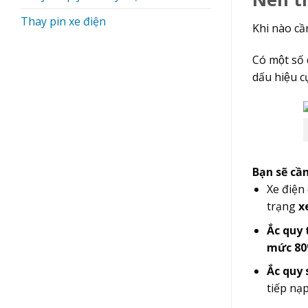
Thay pin xe điện
Khi nào cầ
Có một số
dấu hiệu cu
Bạn sẽ câ
Xe điện
trạng
x
Ắc quy 
mức 8
Ắc quy 
tiếp na