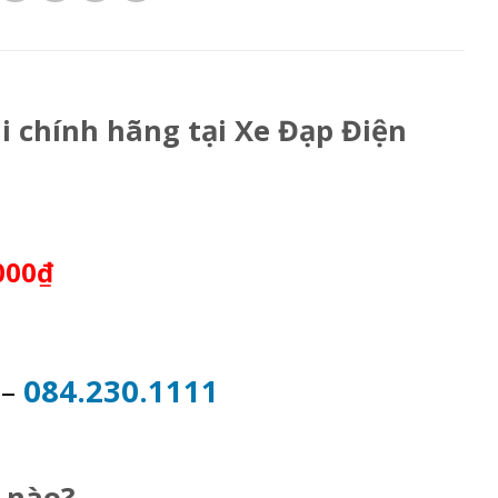
i chính hãng tại Xe Đạp Điện
000₫
2
–
084.230.1111
 nào?