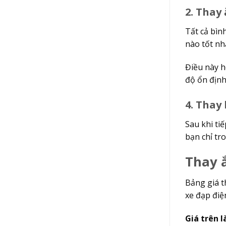
2. Thay
Tất cả bìn
nào tốt nh
Điều này 
độ ổn định
4. Thay 
Sau khi ti
bạn chỉ t
Thay ắ
Bảng giá t
xe đạp điệ
Giá trên l