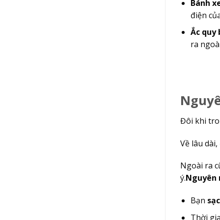
Bánh xe
điện của
Ắc quy b
ra ngoài.
Nguyên
Đôi khi tron
Về lâu dà
Ngoài ra c
ý.
Nguyên nh
Bạn
sạc
Thời gia