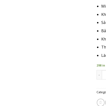
Mi
Kh
Sả
Bả
Kh
Th
Là
298 in
Giá T
Catego