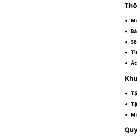
Thô
Mã
Bả
Số
Tì
Ắc
Khu
Tặ
Tặ
Mi
Quy