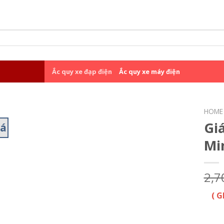
Ắc quy xe đạp điện
Ắc quy xe máy điện
HOME
Gi
iá
Mi
2,7
( 