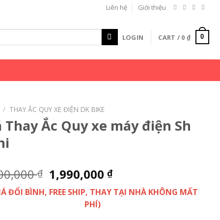
Liên hệ
Giới thiệu
LOGIN
CART /
0
₫
0
/
THAY ẮC QUY XE ĐIỆN DK BIKE
á Thay Ắc Quy xe máy điện Sh
ni
00,000
1,990,000
₫
₫
GIÁ ĐỔI BÌNH, FREE SHIP, THAY TẠI NHÀ KHÔNG MẤT
PHÍ)