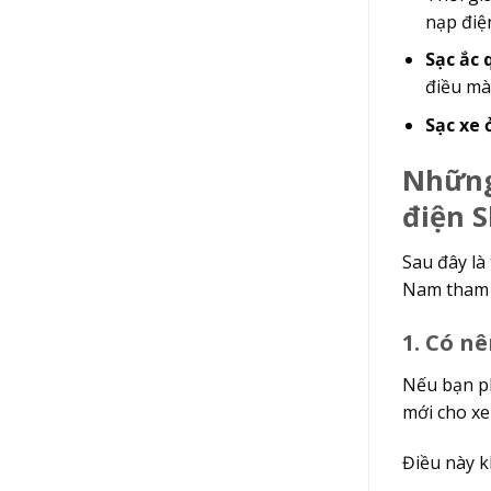
nạp điệ
Sạc ắc 
điều mà
Sạc xe 
Những
điện S
Sau đây là
Nam tham 
1. Có 
Nếu bạn p
mới cho x
Điều này k