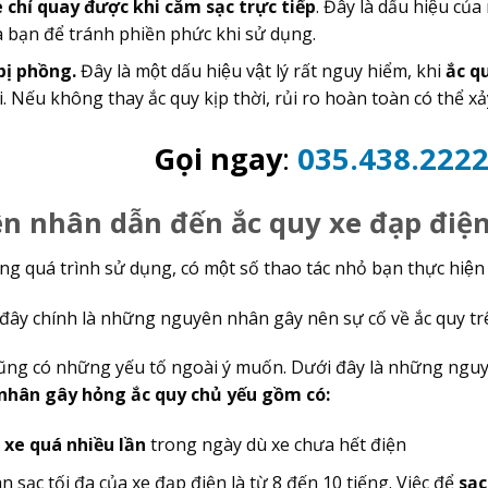
 chỉ quay được khi cắm sạc trực tiếp
. Đây là dấu hiệu củ
 bạn để tránh phiền phức khi sử dụng.
ị phồng.
Đây là một dấu hiệu vật lý rất nguy hiểm, khi
ắc qu
 Nếu không thay ắc quy kịp thời, rủi ro hoàn toàn có thể xảy 
Gọi ngay
:
035.438.222
 nhân dẫn đến ắc quy xe đạp điện 
g quá trình sử dụng, có một số thao tác nhỏ bạn thực hiện
i, đây chính là những nguyên nhân gây nên sự cố về ắc quy t
ũng có những yếu tố ngoài ý muốn. Dưới đây là những ng
ân gây hỏng ắc quy chủ yếu gồm có:
 xe quá nhiều lần
trong ngày dù xe chưa hết điện
n sạc tối đa của xe đạp điện là từ 8 đến 10 tiếng. Việc để
sạc