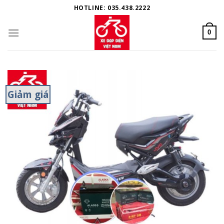
Skip
HOTLINE: 035.438.2222
to
content
0
Giảm giá