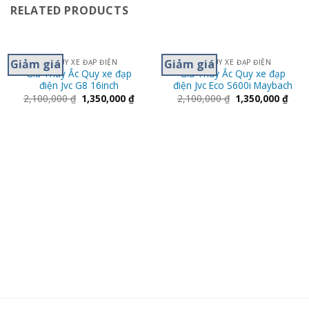
RELATED PRODUCTS
Giảm giá
Giảm giá
ẮC QUY XE ĐẠP ĐIỆN
ẮC QUY XE ĐẠP ĐIỆN
Giá Thay Ắc Quy xe đạp
Giá Thay Ắc Quy xe đạp
điện Jvc G8 16inch
điện Jvc Eco S600i Maybach
2,100,000
₫
1,350,000
₫
2,100,000
₫
1,350,000
₫