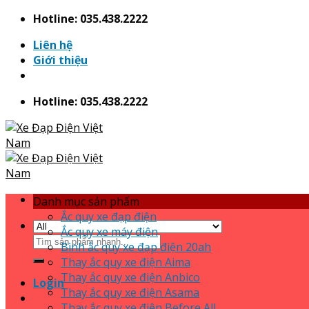
Skip
Hotline: 035.438.2222
to
Liên hệ
content
Giới thiệu
Hotline: 035.438.2222
Danh mục sản phẩm
Ắc quy xe đạp điện
Ắc quy xe máy điện
Search
Bình ắc quy xe đạp điện 20ah
for:
Thay ắc quy xe điện Aima
Thay ắc quy xe điện Anbico
Login
Thay ắc quy xe điện Asama
Thay ắc quy xe điện Before All