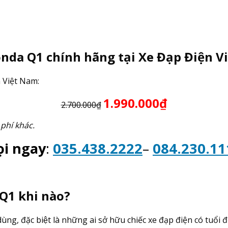
onda Q1 chính hãng tại Xe Đạp Điện V
n Việt Nam:
1.990.000₫
2.700.000₫
 phí khác.
ọi ngay
:
035.438.2222
–
084.230.11
1 khi nào?
̀ng, đặc biệt là những ai sở hữu chiếc xe đạp điện có tuổi đơ