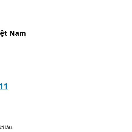
iệt Nam
11
̀i lâu.