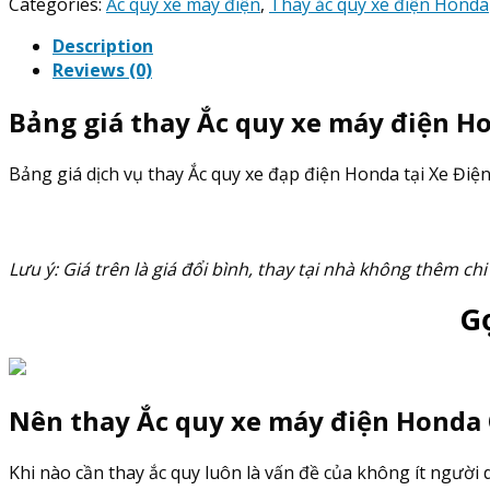
Ắc
Categories:
Ắc quy xe máy điện
,
Thay ắc quy xe điện Honda
Quy
Description
xe
Reviews (0)
máy
điện
Bảng giá thay Ắc quy xe máy điện H
Honda
Q1
quantity
Bảng giá dịch vụ thay Ắc quy xe đạp điện Honda tại Xe Điệ
Lưu ý: Giá trên là giá đổi bình, thay tại nhà không thêm chi
G
Nên thay Ắc quy xe máy điện Honda Q
Khi nào cần thay ắc quy luôn là vấn đề của không ít người du