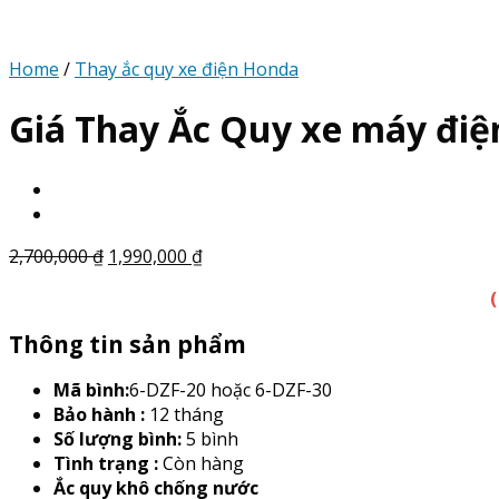
Home
/
Thay ắc quy xe điện Honda
Giá Thay Ắc Quy xe máy đi
2,700,000
₫
1,990,000
₫
Thông tin sản phẩm
Mã bình:
6-DZF-20 hoặc 6-DZF-30
Bảo hành :
12 tháng
Số lượng bình:
5 bình
Tình trạng :
Còn hàng
Ắc quy khô chống nước