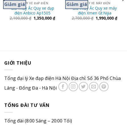
Giảm giá
Giảm giá
ẮC QUY XE ĐẠP ĐIỆN
ẮC QUY XE MÁY ĐIỆN
Giá Thay Ắc Quy xe đạp
Giá Thay Ắc Quy xe máy
điện Anbico Ap1505
điện Xmen Gt Nijia
2,100,000
₫
1,350,000
₫
2,700,000
₫
1,990,000
₫
GIỚI THIỆU
Tổng đại lý Xe đạp điện Hà Nội Địa chỉ: Số 36 Phố Chùa
Láng - Đống Đa - Hà Nội
TỔNG ĐÀI TƯ VẤN
Tổng đài (8:00 Sáng – 20:00 Tối)