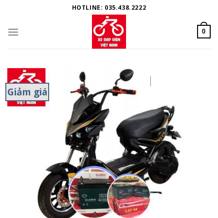
Skip
HOTLINE: 035.438.2222
to
content
0
Giảm giá