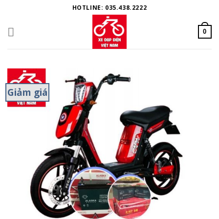
Skip
HOTLINE: 035.438.2222
to
content
0
Giảm giá