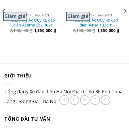
Giảm giá
Giảm giá
ẮC QUY XE ĐẠP ĐIỆN
ẮC QUY XE ĐẠP ĐIỆN
Giá Thay Ắc Quy xe đạp
Giá Thay Ắc Quy xe đạp
điện Asama Ebk 002s
điện Aima 133am
2,100,000
₫
1,350,000
₫
2,100,000
₫
1,350,000
₫
GIỚI THIỆU
Tổng đại lý Xe đạp điện Hà Nội Địa chỉ: Số 36 Phố Chùa
Láng - Đống Đa - Hà Nội
TỔNG ĐÀI TƯ VẤN