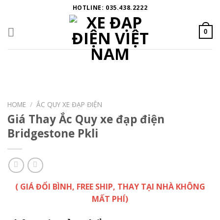
Skip
HOTLINE: 035.438.2222
to
content
0
HOME
/
ẮC QUY XE ĐẠP ĐIỆN
Giá Thay Ắc Quy xe đạp điện
Bridgestone Pkli
( GIÁ ĐỔI BÌNH, FREE SHIP, THAY TẠI NHÀ KHÔNG
MẤT PHÍ)