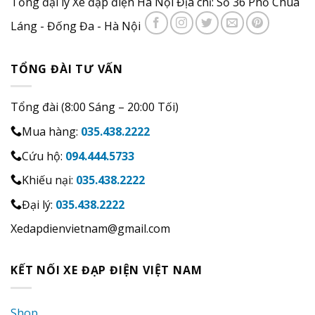
Tổng đại lý Xe đạp điện Hà Nội Địa chỉ: Số 36 Phố Chùa
Láng - Đống Đa - Hà Nội
TỔNG ĐÀI TƯ VẤN
Tổng đài (8:00 Sáng – 20:00 Tối)
Mua hàng:
035.438.2222
Cứu hộ:
094.444.5733
Khiếu nại:
035.438.2222
Đại lý:
035.438.2222
Xedapdienvietnam@gmail.com
KẾT NỐI XE ĐẠP ĐIỆN VIỆT NAM
Shop