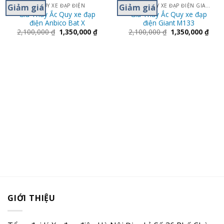
Giảm giá
Giảm giá
ẮC QUY XE ĐẠP ĐIỆN
THAY ẮC QUY XE ĐẠP ĐIỆN GIANT M133- 133S
Giá Thay Ắc Quy xe đạp
Giá Thay Ắc Quy xe đạp
điện Anbico Bat X
điện Giant M133
2,100,000
₫
1,350,000
₫
2,100,000
₫
1,350,000
₫
GIỚI THIỆU