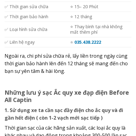
✅ Thời gian sửa chữa
⭐️ 15– 20 Phút
✅ Thời gian bảo hành
⭐️ 12 tháng
⭐️ Thay bình tại nhà không
✅ Loại hình sửa chữa
mất thêm phí
✅ Liên hệ ngay
⭐️
035.438.2222
Ngoài ra, chi phí sửa chữa rẻ, lấy liền trong ngày cùng
thời gian bảo hành lên đến 12 tháng sẽ mang đến cho
bạn sự yên tâm & hài lòng.
Những lưu ý sạc Ắc quy xe đạp điện Before
All Captin
1. Sử dụng xe ta cần sạc đầy điện cho ắc quy và đi
gần hết điện ( còn 1-2 vạch mới sạc tiếp )
Thời gian sạc của các hãng sản xuất, các loại ắc quy là
khác nhau và dao động trong khoảng 300-500 lần sạc,