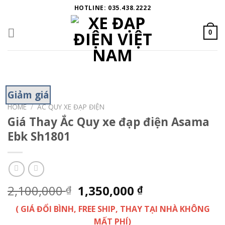
Skip
HOTLINE: 035.438.2222
to
content
0
Giảm giá
HOME
/
ẮC QUY XE ĐẠP ĐIỆN
Giá Thay Ắc Quy xe đạp điện Asama
Ebk Sh1801
2,100,000
1,350,000
₫
₫
( GIÁ ĐỔI BÌNH, FREE SHIP, THAY TẠI NHÀ KHÔNG
MẤT PHÍ)