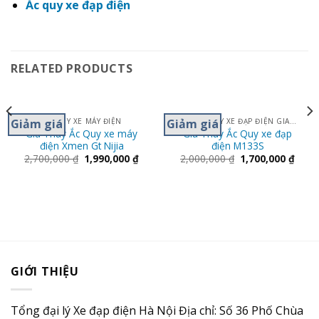
Ắc quy xe đạp điện
RELATED PRODUCTS
Giảm giá
Giảm giá
ẮC QUY XE MÁY ĐIỆN
THAY ẮC QUY XE ĐẠP ĐIỆN GIANT M133- 133S
Giá Thay Ắc Quy xe máy
Giá Thay Ắc Quy xe đạp
điện Xmen Gt Nijia
điện M133S
2,700,000
₫
1,990,000
₫
2,000,000
₫
1,700,000
₫
GIỚI THIỆU
Tổng đại lý Xe đạp điện Hà Nội Địa chỉ: Số 36 Phố Chùa