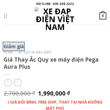
Skip
HOTLINE: 035.438.2222
to
content
0
Giảm giá
HOME
/
ẮC QUY XE MÁY ĐIỆN
Giá Thay Ắc Quy xe máy điện Pega
Aura Plus
2,700,000
1,990,000
₫
₫
( GIÁ ĐỔI BÌNH, FREE SHIP, THAY TẠI NHÀ KHÔNG
MẤT PHÍ)