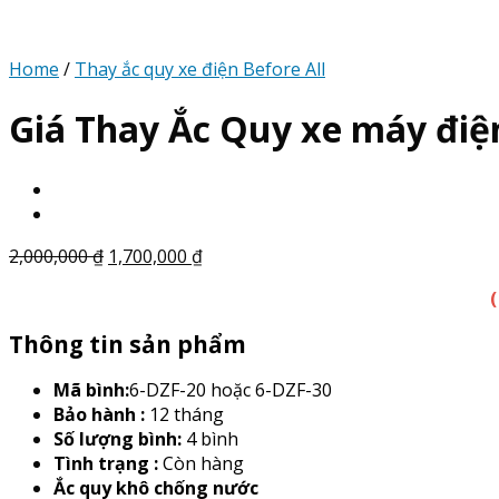
Home
/
Thay ắc quy xe điện Before All
Giá Thay Ắc Quy xe máy điện
2,000,000
₫
1,700,000
₫
Thông tin sản phẩm
Mã bình:
6-DZF-20 hoặc 6-DZF-30
Bảo hành :
12 tháng
Số lượng bình:
4 bình
Tình trạng :
Còn hàng
Ắc quy khô chống nước