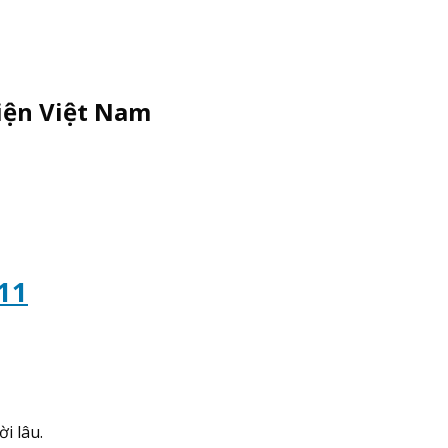
Điện Việt Nam
11
̀i lâu.