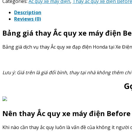
Ắc
Categories:
Ắc quy xe máy điện
,
Thay ắc quy xe điện Before
Quy
Description
xe
Reviews (0)
máy
điện
Bảng giá thay Ắc quy xe máy điện Be
Before
All
133f
Bảng giá dịch vụ thay Ắc quy xe đạp điện Honda tại Xe Điệ
quantity
Lưu ý: Giá trên là giá đổi bình, thay tại nhà không thêm chi
G
Nên thay Ắc quy xe máy điện Before A
Khi nào cần thay ắc quy luôn là vấn đề của không ít người du