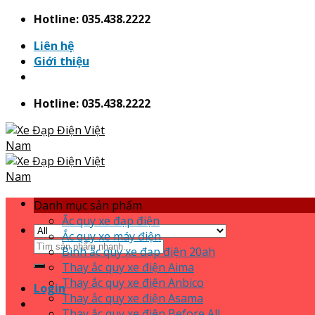
Skip
Hotline: 035.438.2222
to
Liên hệ
content
Giới thiệu
Hotline: 035.438.2222
Danh mục sản phẩm
Ắc quy xe đạp điện
Ắc quy xe máy điện
Search
Bình ắc quy xe đạp điện 20ah
for:
Thay ắc quy xe điện Aima
Thay ắc quy xe điện Anbico
Login
Thay ắc quy xe điện Asama
Thay ắc quy xe điện Before All