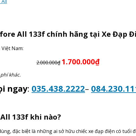
 All
fore All 133f chính hãng tại Xe Đạp 
n Việt Nam:
1.700.000₫
2.000.000₫
 phí khác.
ọi ngay
:
035.438.2222
–
084.230.11
ll 133f khi nào?
̀ng, đặc biệt là những ai sở hữu chiếc xe đạp điện có tuổi đơ